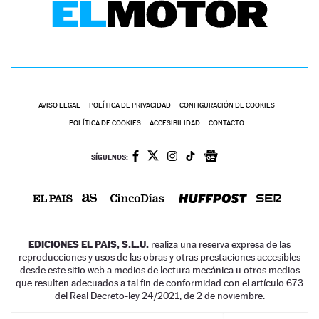
AVISO LEGAL
POLÍTICA DE PRIVACIDAD
CONFIGURACIÓN DE COOKIES
POLÍTICA DE COOKIES
ACCESIBILIDAD
CONTACTO
SÍGUENOS:
EDICIONES EL PAIS, S.L.U.
realiza una reserva expresa de las
reproducciones y usos de las obras y otras prestaciones accesibles
desde este sitio web a medios de lectura mecánica u otros medios
que resulten adecuados a tal fin de conformidad con el artículo 67.3
del Real Decreto-ley 24/2021, de 2 de noviembre.