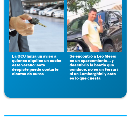
La OCU lanza un aviso a
Se encontró a Leo Messi
quienes alquilen un coche
en un aparcamiento... y
este verano: este
descubrió la bestia que
despiste puede costarte
conduce: no es un Ferrari
cientos de euros
ni un Lamborghini y esto
es lo que cuesta