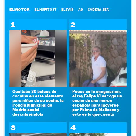
ELMOTOR
EL HUFFPOST
EL PAÍS
AS
CADENA SER
1
2
Ocultaba 30 bolsas de
Pocos se lo imaginarían:
cocaína en este elemento
el rey Felipe VI escoge un
para niños de su coche: la
coche de una marca
Policía Municipal de
española para moverse
Madrid acabó
por Palma de Mallorca y
descubriéndola
esto es lo que cuesta
3
4