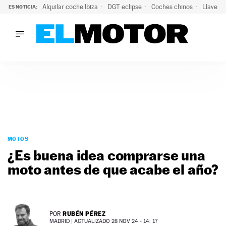
Alquilar coche Ibiza
DGT eclipse
Coches chinos
Llaves 
ES NOTICIA:
LO ÚLTIMO
Hongqi prepara su desembarco en España: SUV eléctricos c
LO ÚLTIMO
Hongqi prepara su desembarco en España: SUV eléctricos c
ACTUALIDAD
ELÉCTRICOS
CONDUCIR
PRUEBAS
Saltar
VIRALES
al
MOTOS
PODCAST
contenido
¿Es buena idea comprarse una
MOTOS
moto antes de que acabe el año?
TECNOLOGÍA
SUPERCOCHES
MOTORTV
PREMIOS
RUBÉN PÉREZ
POR
SERVICIOS
MADRID |
ACTUALIZADO 28 NOV 24 - 14: 17