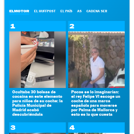
ELMOTOR
EL HUFFPOST
EL PAÍS
AS
CADENA SER
1
2
Ocultaba 30 bolsas de
Pocos se lo imaginarían:
cocaína en este elemento
el rey Felipe VI escoge un
para niños de su coche: la
coche de una marca
Policía Municipal de
española para moverse
Madrid acabó
por Palma de Mallorca y
descubriéndola
esto es lo que cuesta
3
4