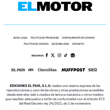
AVISO LEGAL
POLÍTICA DE PRIVACIDAD
CONFIGURACIÓN DE COOKIES
POLÍTICA DE COOKIES
ACCESIBILIDAD
CONTACTO
SÍGUENOS:
EDICIONES EL PAIS, S.L.U.
realiza una reserva expresa de las
reproducciones y usos de las obras y otras prestaciones accesibles
desde este sitio web a medios de lectura mecánica u otros medios
que resulten adecuados a tal fin de conformidad con el artículo 67.3
del Real Decreto-ley 24/2021, de 2 de noviembre.