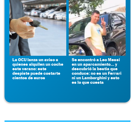
La OCU lanza un aviso a
Se encontró a Leo Messi
quienes alquilen un coche
en un aparcamiento... y
este verano: este
descubrió la bestia que
despiste puede costarte
conduce: no es un Ferrari
cientos de euros
ni un Lamborghini y esto
es lo que cuesta