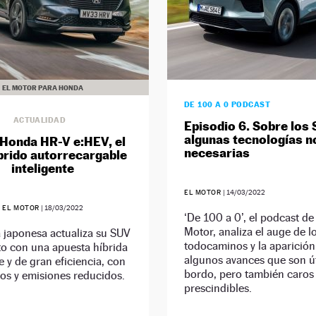
EL MOTOR PARA HONDA
DE 100 A 0 PODCAST
ACTUALIDAD
Episodio 6. Sobre los 
algunas tecnologías n
Honda HR-V e:HEV, el
necesarias
brido autorrecargable
inteligente
EL MOTOR
|
14/03/2022
EL MOTOR
|
18/03/2022
‘De 100 a 0’, el podcast de
Motor, analiza el auge de l
 japonesa actualiza su SUV
todocaminos y la aparición
o con una apuesta híbrida
algunos avances que son út
e y de gran eficiencia, con
bordo, pero también caros
s y emisiones reducidos.
prescindibles.