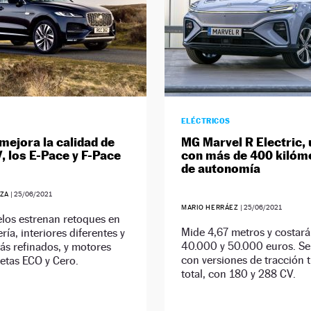
ELÉCTRICOS
mejora la calidad de
MG Marvel R Electric,
, los E-Pace y F-Pace
con más de 400 kilóm
de autonomía
EZA
|
25/06/2021
MARIO HERRÁEZ
|
25/06/2021
los estrenan retoques en
Mide 4,67 metros y costará
ría, interiores diferentes y
40.000 y 50.000 euros. Se
s refinados, y motores
con versiones de tracción t
etas ECO y Cero.
total, con 180 y 288 CV.