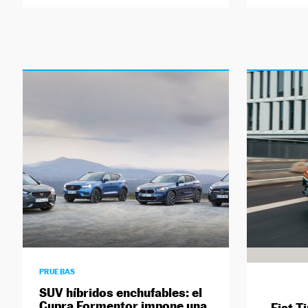
PRUEBAS
SUV híbridos enchufables: el
Cupra Formentor impone una
Fiat T