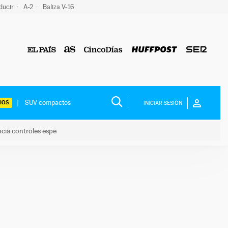
ducir
A-2
Baliza V-16
IOS
INICIAR SESIÓN
ncia controles espe
 y anuncia controles espe