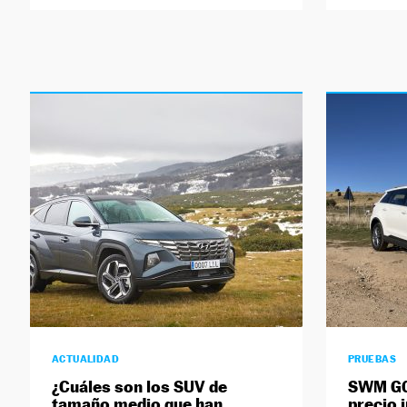
ACTUALIDAD
PRUEBAS
¿Cuáles son los SUV de
SWM G01
tamaño medio que han
precio 