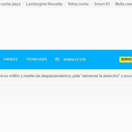
 coche playa
Lamborghini Revuelto
Niños coche
Smart #2
Multa con
SERVIC
VIRALES
TECNOLOGÍA
NEWSLETTER
revé un millón y medio de desplazamientos, pide “extremar la atención” y anu
n millón y medio de desplazamientos, pide “extremar la atención”