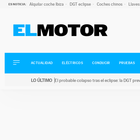
Alquilar coche Ibiza
DGT eclipse
Coches chinos
Llaves
ES NOTICIA:
ACTUALIDAD
ELÉCTRICOS
CONDUCIR
ACTUALIDAD
ELÉCTRICOS
CONDUCIR
PRUEBAS
PRUEBAS
Saltar
VIRALES
LO ÚLTIMO
El probable colapso tras el eclipse: la DGT p
al
PODCAST
LO ÚLTIMO
El probable colapso tras el eclipse: la DGT prevé u
contenido
MOTOS
TECNOLOGÍA
SUPERCOCHES
MOTORTV
PREMIOS
SERVICIOS