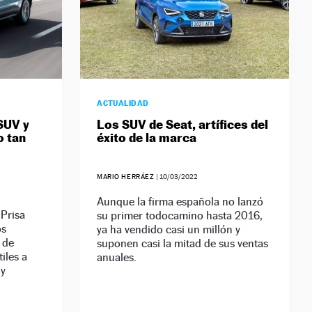
ACTUALIDAD
SUV y
Los SUV de Seat, artífices del
o tan
éxito de la marca
MARIO HERRÁEZ
|
10/03/2022
Aunque la firma española no lanzó
 Prisa
su primer todocamino hasta 2016,
os
ya ha vendido casi un millón y
 de
suponen casi la mitad de sus ventas
iles a
anuales.
 y