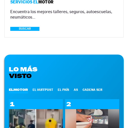
SERVICIOS EL
MOTOR
Encuentra los mejores talleres, seguros, autoescuelas,
neumáticos…
BUSCAR
LO MÁS
VISTO
ELMOTOR
EL HUFFPOST
EL PAÍS
AS
CADENA SER
1
2