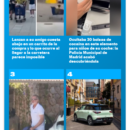
Lanzan a su amigo cuesta
Ocultaba 30 bolsas de
abajo en un carrito de la
cocaína en este elemento
compra y lo que ocurre al
para niños de su coche: la
llegar a la carretera
Policía Municipal de
parece imposible
Madrid acabó
descubriéndola
3
4