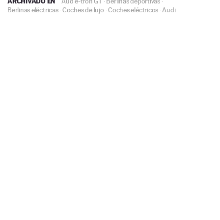
ARCHIVADO EN
Aud e-tron GT
·
Berlinas deportivas
·
Berlinas eléctricas
·
Coches de lujo
·
Coches eléctricos
·
Audi