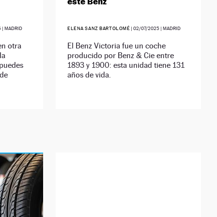
este Benz
5
| MADRID
ELENA SANZ BARTOLOMÉ
|
02/07/2025
| MADRID
en otra
El Benz Victoria fue un coche
la
producido por Benz & Cie entre
 puedes
1893 y 1900: esta unidad tiene 131
 de
años de vida.