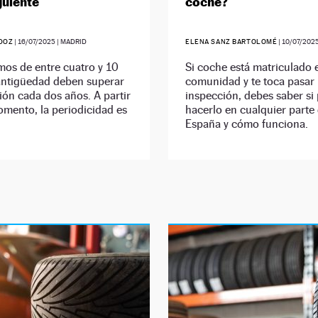
guiente
coche?
DOZ
|
16/07/2025
| MADRID
ELENA SANZ BARTOLOMÉ
|
10/07/202
mos de entre cuatro y 10
Si coche está matriculado 
antigüedad deben superar
comunidad y te toca pasar 
sión cada dos años. A partir
inspección, debes saber si
mento, la periodicidad es
hacerlo en cualquier parte
España y cómo funciona.