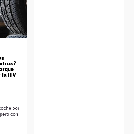
an
 otros?
porque
 la ITV
 coche por
 pero con