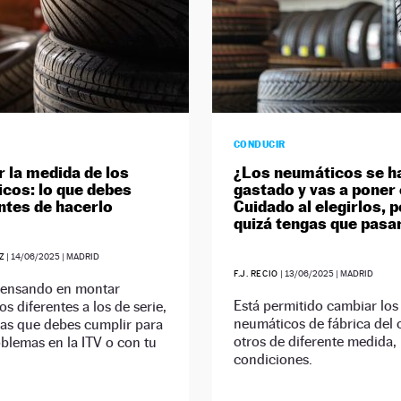
CONDUCIR
 la medida de los
¿Los neumáticos se h
cos: lo que debes
gastado y vas a poner
ntes de hacerlo
Cuidado al elegirlos, 
quizá tengas que pasar
Z
|
14/06/2025
| MADRID
F.J. RECIO
|
13/06/2025
| MADRID
 pensando en montar
Está permitido cambiar los
s diferentes a los de serie,
neumáticos de fábrica del
as que debes cumplir para
otros de diferente medida,
oblemas en la ITV o con tu
condiciones.