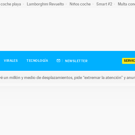
 coche playa
Lamborghini Revuelto
Niños coche
Smart #2
Multa con
SERVIC
VIRALES
TECNOLOGÍA
NEWSLETTER
revé un millón y medio de desplazamientos, pide “extremar la atención” y anu
n millón y medio de desplazamientos, pide “extremar la atención”