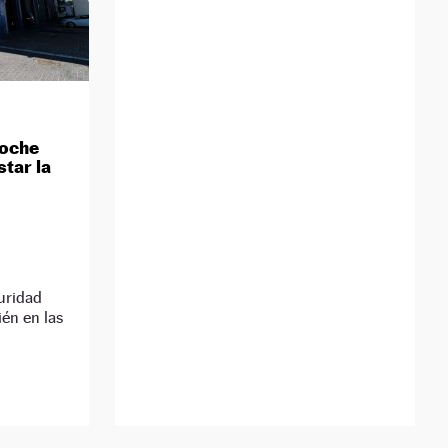
coche
tar la
uridad
ién en las