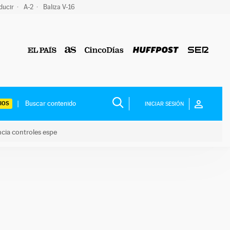
ducir
A-2
Baliza V-16
IOS
INICIAR SESIÓN
ncia controles espe
 y anuncia controles espe