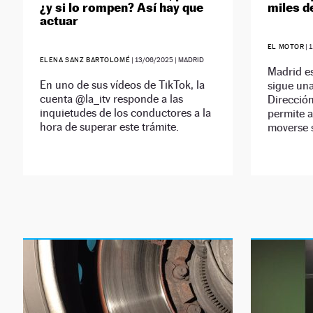
¿y si lo rompen? Así hay que
miles d
actuar
EL MOTOR
|
1
ELENA SANZ BARTOLOMÉ
|
13/06/2025
| MADRID
Madrid es
En uno de sus vídeos de TikTok, la
sigue un
cuenta @la_itv responde a las
Dirección
inquietudes de los conductores a la
permite a
hora de superar este trámite.
moverse s