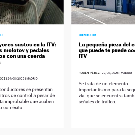
AD
CONDUCIR
ores sustos en la ITV:
La pequeña pieza del 
s molotov y pedales
que puede te puede cos
os con una cuerda
ITV
a
RUBÉN PÉREZ
|
22/08/2025
| MADRID
DOZ
|
24/08/2025
| MADRID
Se trata de un elemento
conductores se presentan
importantísimo para la seg
ntros de control a pesar de
vial que se encuentra tamb
lta improbable que acaben
señales de tráfico.
o con éxito.