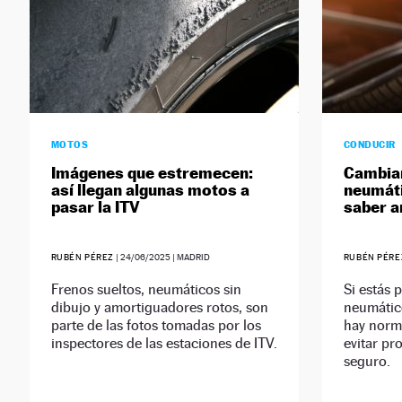
MOTOS
CONDUCIR
Imágenes que estremecen:
Cambiar
así llegan algunas motos a
neumáti
pasar la ITV
saber a
RUBÉN PÉREZ
|
24/06/2025
| MADRID
RUBÉN PÉRE
Frenos sueltos, neumáticos sin
Si estás
dibujo y amortiguadores rotos, son
neumático
parte de las fotos tomadas por los
hay norm
inspectores de las estaciones de ITV.
evitar pr
seguro.