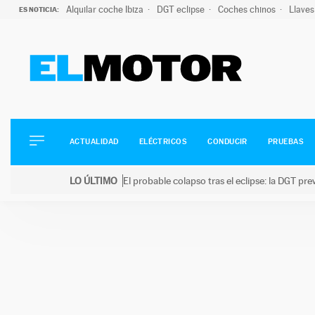
Alquilar coche Ibiza
DGT eclipse
Coches chinos
Llaves
ES NOTICIA:
ACTUALIDAD
ELÉCTRICOS
CONDUCIR
ACTUALIDAD
ELÉCTRICOS
CONDUCIR
PRUEBAS
PRUEBAS
Saltar
VIRALES
LO ÚLTIMO
El probable colapso tras el eclipse: la DGT p
al
PODCAST
LO ÚLTIMO
El probable colapso tras el eclipse: la DGT prevé u
contenido
MOTOS
TECNOLOGÍA
SUPERCOCHES
MOTORTV
PREMIOS
SERVICIOS