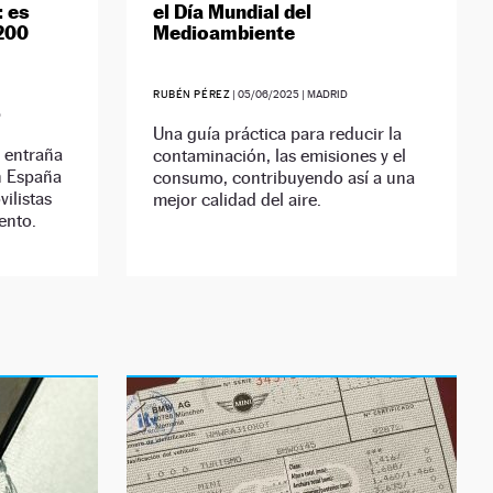
: es
el Día Mundial del
 200
Medioambiente
RUBÉN PÉREZ
|
05/06/2025
| MADRID
D
Una guía práctica para reducir la
e entraña
contaminación, las emisiones y el
en España
consumo, contribuyendo así a una
vilistas
mejor calidad del aire.
ento.