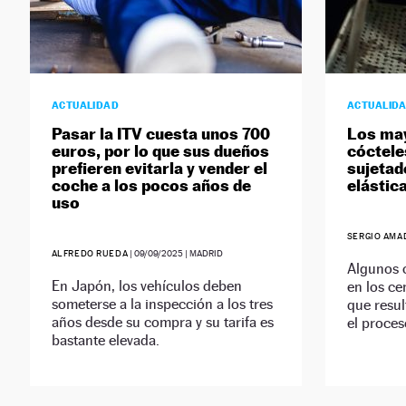
ACTUALIDAD
ACTUALID
Pasar la ITV cuesta unos 700
Los may
euros, por lo que sus dueños
cóctele
prefieren evitarla y vender el
sujetad
coche a los pocos años de
elástic
uso
SERGIO AMA
ALFREDO RUEDA
|
09/09/2025
| MADRID
Algunos 
En Japón, los vehículos deben
en los ce
someterse a la inspección a los tres
que resu
años desde su compra y su tarifa es
el proces
bastante elevada.