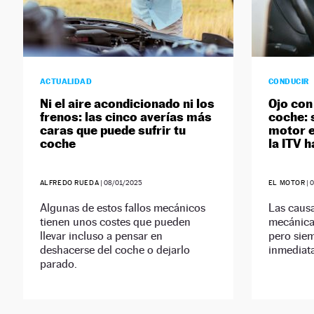
ACTUALIDAD
CONDUCIR
Ni el aire acondicionado ni los
Ojo con
frenos: las cinco averías más
coche: 
caras que puede sufrir tu
motor e
coche
la ITV 
ALFREDO RUEDA
|
08/01/2025
EL MOTOR
|
0
Algunas de estos fallos mecánicos
Las causa
tienen unos costes que pueden
mecánica
llevar incluso a pensar en
pero sie
deshacerse del coche o dejarlo
inmediata 
parado.