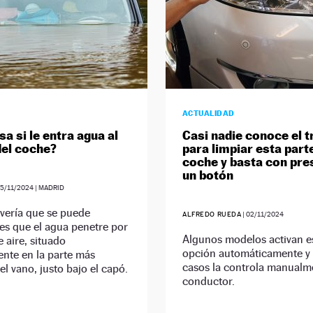
ACTUALIDAD
a si le entra agua al
Casi nadie conoce el t
el coche?
para limpiar esta part
coche y basta con pre
un botón
5/11/2024
| MADRID
vería que se puede
ALFREDO RUEDA
|
02/11/2024
es que el agua penetre por
Algunos modelos activan e
de aire, situado
opción automáticamente y 
nte en la parte más
casos la controla manualm
el vano, justo bajo el capó.
conductor.