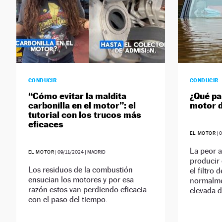
CONDUCIR
CONDUCIR
“Cómo evitar la maldita
¿Qué pas
carbonilla en el motor”: el
motor d
tutorial con los trucos más
eficaces
EL MOTOR
|
0
La peor a
EL MOTOR
|
09/11/2024
| MADRID
producir 
Los residuos de la combustión
el filtro 
ensucian los motores y por esa
normalme
razón estos van perdiendo eficacia
elevada d
con el paso del tiempo.