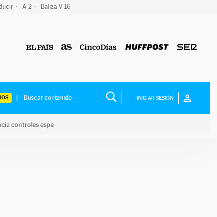
ducir
A-2
Baliza V-16
IOS
INICIAR SESIÓN
ncia controles espe
 y anuncia controles espe