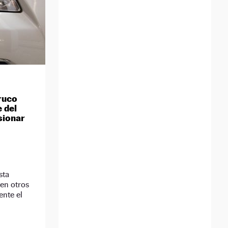
ruco
e del
sionar
sta
en otros
ente el