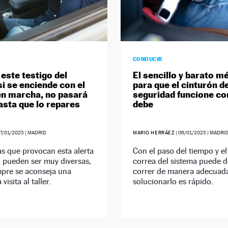
CONDUCIR
 este testigo del
El sencillo y barato m
si se enciende con el
para que el cinturón d
n marcha, no pasará
seguridad funcione c
hasta que lo repares
debe
7/01/2025
| MADRID
MARIO HERRÁEZ
|
06/01/2025
| MADRI
s que provocan esta alerta
Con el paso del tiempo y el
 pueden ser muy diversas,
correa del sistema puede d
mpre se aconseja una
correr de manera adecuada
visita al taller.
solucionarlo es rápido.