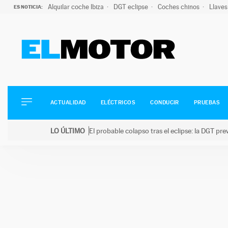
Alquilar coche Ibiza
DGT eclipse
Coches chinos
Llaves
ES NOTICIA:
ACTUALIDAD
ELÉCTRICOS
CONDUCIR
ACTUALIDAD
ELÉCTRICOS
CONDUCIR
PRUEBAS
PRUEBAS
Saltar
VIRALES
LO ÚLTIMO
El probable colapso tras el eclipse: la DGT p
al
PODCAST
LO ÚLTIMO
El probable colapso tras el eclipse: la DGT prevé u
contenido
MOTOS
TECNOLOGÍA
SUPERCOCHES
MOTORTV
PREMIOS
SERVICIOS