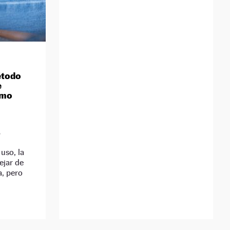
étodo
e
omo
D
 uso, la
ejar de
, pero