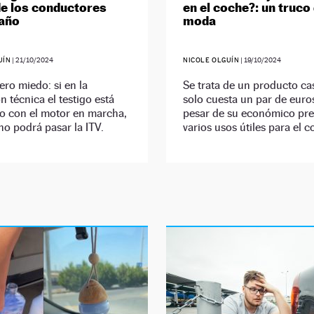
de los conductores
en el coche?: un truco
 año
moda
UÍN
|
21/10/2024
NICOLE OLGUÍN
|
19/10/2024
ero miedo: si en la
Se trata de un producto ca
n técnica el testigo está
solo cuesta un par de euro
o con el motor en marcha,
pesar de su económico prec
no podrá pasar la ITV.
varios usos útiles para el c