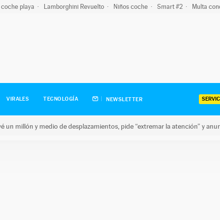
 coche playa
Lamborghini Revuelto
Niños coche
Smart #2
Multa con
SERVIC
VIRALES
TECNOLOGÍA
NEWSLETTER
revé un millón y medio de desplazamientos, pide “extremar la atención” y anu
n millón y medio de desplazamientos, pide “extremar la atención”