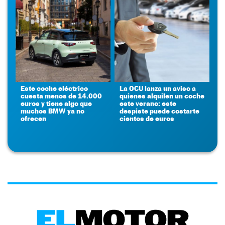
Este coche eléctrico
La OCU lanza un aviso a
cuesta menos de 14.000
quienes alquilen un coche
euros y tiene algo que
este verano: este
muchos BMW ya no
despiste puede costarte
ofrecen
cientos de euros