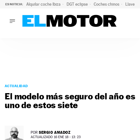
Alquilar coche Ibiza
DGT eclipse
Coches chinos
Llaves 
ES NOTICIA:
LO ÚLTIMO
El probable colapso tras el eclipse: la DGT prevé un millón 
LO ÚLTIMO
El probable colapso tras el eclipse: la DGT prevé un millón 
ACTUALIDAD
ELÉCTRICOS
CONDUCIR
PRUEBAS
Saltar
VIRALES
al
ACTUALIDAD
PODCAST
contenido
El modelo más seguro del año es
MOTOS
uno de estos siete
TECNOLOGÍA
SUPERCOCHES
MOTORTV
PREMIOS
SERGIO AMADOZ
POR
SERVICIOS
ACTUALIZADO 16 ENE 18 - 13: 23