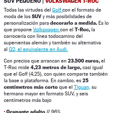
SUV PEQUEÑO |
VOLKSWAGEN T-ROC
Todas las virtudes del
Golf
con el formato de
moda de los
SUV
y más posibilidades de
personalización para
decorarlo a medida.
Es lo
que propone
Volkswagen
con el
T-Roc,
la
carrocería con línea todocamino del
superventas alemán y también su alternativa
al
Q2, el equivalente en Audi.
Con precios que arrancan en
23.500 euros,
el
T-Roc mide
4,23 metros de largo,
casi igual
que el Golf (4,25), con quien comparte también
la base o plataforma. En cambio, es
25
centímetros más corto
que el
Tiguan,
su
hermano mayor en formato SUV, y seis
centímetros más bajo
·
Ocupante adulto //
96%