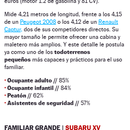
euros (motor 1.2 de gasolina y 81 CV).
Mide 4,21 metros de longitud, frente a los 4,15
de un
Peugeot 2008
o los 4,12 de un
Renault
Captur,
dos de sus competidores directos. Su
mayor tamaño le permite ofrecer una cabina y
maletero más amplios. Y este detalle le postula
ya como uno de los
todoterrenos
pequeños
más capaces y prácticos para el uso
familiar.
·
Ocupante adulto //
85%
·
Ocupante infantil //
84%
·
Peatón //
62%
·
Asistentes de seguridad //
57%
FAMILIAR GRANDE |
SUBARU XV