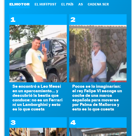
ELMOTOR
EL HUFFPOST
EL PAÍS
AS
CADENA SER
1
2
Se encontró a Leo Messi
Pocos se lo imaginarían:
en un aparcamiento... y
el rey Felipe VI escoge un
descubrió la bestia que
coche de una marca
conduce: no es un Ferrari
española para moverse
ni un Lamborghini y esto
por Palma de Mallorca y
es lo que cuesta
esto es lo que cuesta
3
4