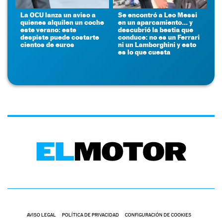
La OCU lanza un aviso a
Se encontró a Leo Messi
quienes alquilen un coche
en un aparcamiento... y
este verano: este
descubrió la bestia que
despiste puede costarte
conduce: no es un Ferrari
cientos de euros
ni un Lamborghini y esto
es lo que cuesta
AVISO LEGAL
POLÍTICA DE PRIVACIDAD
CONFIGURACIÓN DE COOKIES