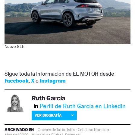
Nuevo GLE
Sigue toda la información de EL MOTOR desde
Facebook
,
X
o
Instagram
Ruth García
Perfil de Ruth García en Linkedin
VER BIOGRAFÍA
ARCHIVADO EN
Coches de futbolistas
·
Cristiano Ronaldo
·
Mundial 2026
·
Mundial de Fútbol
·
Portugal