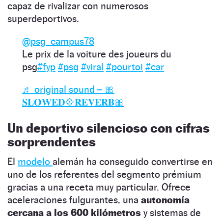
capaz de rivalizar con numerosos
superdeportivos.
@psg_campus78
Le prix de la voiture des joueurs du
psg
#fyp
#psg
#viral
#pourtoi
#car
♬ original sound – 🎀
𝐒𝐋𝐎𝐖𝐄𝐃💠𝐑𝐄𝐕𝐄𝐑𝐁🎀
Un deportivo silencioso con cifras
sorprendentes
El
modelo
alemán ha conseguido convertirse en
uno de los referentes del segmento prémium
gracias a una receta muy particular. Ofrece
aceleraciones fulgurantes, una
autonomía
cercana a los 600 kilómetros
y sistemas de