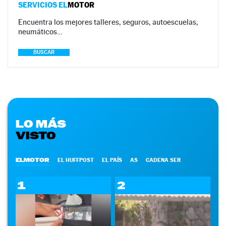
SERVICIOS EL
MOTOR
Encuentra los mejores talleres, seguros, autoescuelas,
neumáticos…
BUSCAR
LO MÁS
VISTO
ELMOTOR
EL HUFFPOST
EL PAÍS
AS
CADENA SER
1
2