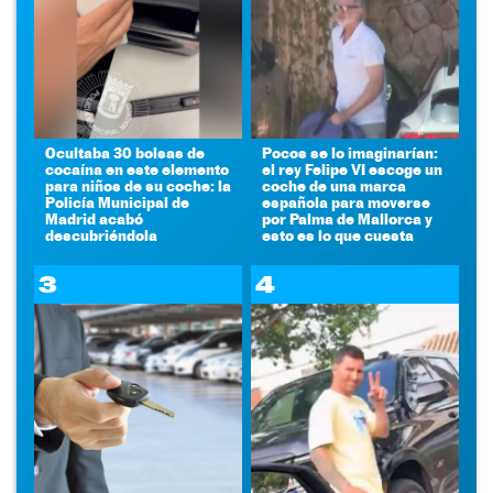
Ocultaba 30 bolsas de
Pocos se lo imaginarían:
cocaína en este elemento
el rey Felipe VI escoge un
para niños de su coche: la
coche de una marca
Policía Municipal de
española para moverse
Madrid acabó
por Palma de Mallorca y
descubriéndola
esto es lo que cuesta
3
4