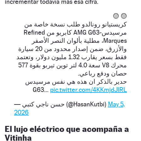
incrementar todavía más esa cifra.
🟡 🟡
كريستيانو رونالدو طلب نسخة خاصة من
مرسيدس‑AMG G63 كابريو من Refined
Marques، مطلية بألوان النصر الأصفر
والأزرق، ضمن إصدار محدود من 20 سيارة
فقط بسعر يقارب 1.32 مليون دولار، وتعتمد
محرك V8 سعة 4.0 لتر توين تيربو بقوة 577
حصان ودفع رباعي.
حدير بالذكر ان هذه هي نفس مرسيدس
G63…
pic.twitter.com/4KKmjdJIRL
— حسن ناجي كتبي (@HasanKutbi)
May 5,
2026
El lujo eléctrico que acompaña a
Vitinha