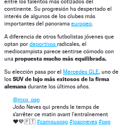
entre los talentos más cotizados del
continente. Su progresión ha despertado el
interés de algunos de los clubes más
importantes del panorama
europeo
.
A diferencia de otros futbolistas jóvenes que
optan por
deportivos
radicales, el
mediocampista parece sentirse cómodo con
una
propuesta mucho más equilibrada.
Su elección pasa por el
Mercedes GLE
, uno de
los
SUV de lujo más exitosos de la firma
alemana
durante los últimos años.
@mxp_psg
João Neves qui prends le temps de
s’arrêter ce matin avant l’entraînement
❤️💙🇵🇹
#campuspsg
#joaoneves
#psg