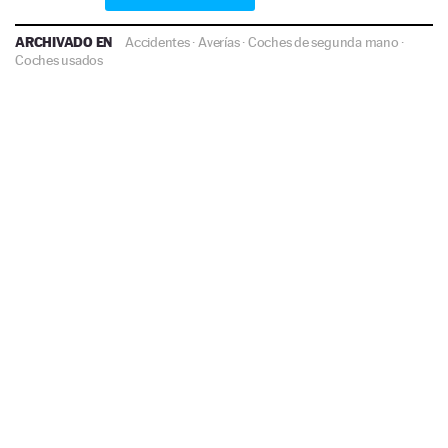
ARCHIVADO EN
Accidentes
·
Averías
·
Coches de segunda mano
·
Coches usados