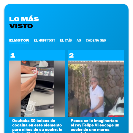
LO MÁS
VISTO
ELMOTOR
EL HUFFPOST
EL PAÍS
AS
CADENA SER
1
2
Ocultaba 30 bolsas de
Pocos se lo imaginarían:
cocaína en este elemento
el rey Felipe VI escoge un
para niños de su coche: la
coche de una marca