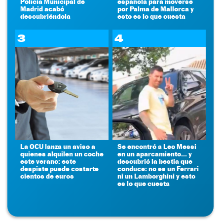
Policía Municipal de
española para moverse
Madrid acabó
por Palma de Mallorca y
descubriéndola
esto es lo que cuesta
3
4
La OCU lanza un aviso a
Se encontró a Leo Messi
quienes alquilen un coche
en un aparcamiento... y
este verano: este
descubrió la bestia que
despiste puede costarte
conduce: no es un Ferrari
cientos de euros
ni un Lamborghini y esto
es lo que cuesta