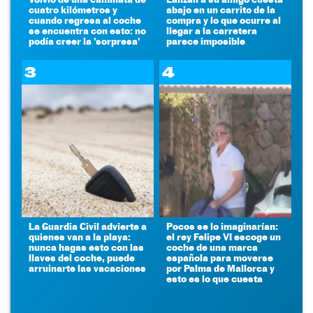
cuatro kilómetros y
abajo en un carrito de la
cuando regresa al coche
compra y lo que ocurre al
se encuentra con esto: no
llegar a la carretera
podía creer la 'sorpresa'
parece imposible
3
4
La Guardia Civil advierte a
Pocos se lo imaginarían:
quienes van a la playa:
el rey Felipe VI escoge un
nunca hagas esto con las
coche de una marca
llaves del coche, puede
española para moverse
arruinarte las vacaciones
por Palma de Mallorca y
esto es lo que cuesta