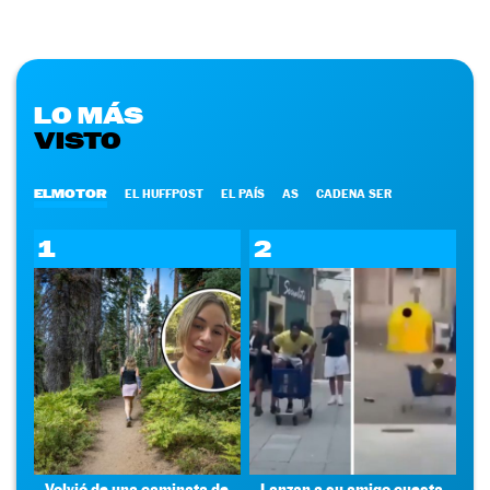
LO MÁS
VISTO
ELMOTOR
EL HUFFPOST
EL PAÍS
AS
CADENA SER
1
2
Volvió de una caminata de
Lanzan a su amigo cuesta