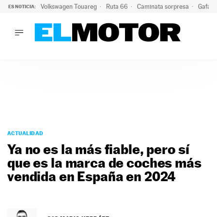
Volkswagen Touareg
Ruta 66
Caminata sorpresa
Gafas 
ES NOTICIA:
LO ÚLTIMO
Ni se te ocurra usar las gafas del eclipse al volante: el moti
LO ÚLTIMO
Ni se te ocurra usar las gafas del eclipse al volante: el motiv
ACTUALIDAD
ELÉCTRICOS
CONDUCIR
PRUEBAS
Saltar
VIRALES
al
ACTUALIDAD
PODCAST
contenido
Ya no es la más fiable, pero sí
MOTOS
que es la marca de coches más
TECNOLOGÍA
vendida en España en 2024
SUPERCOCHES
MOTORTV
PREMIOS
SERVICIOS