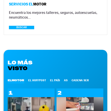
SERVICIOS EL
MOTOR
Encuentra los mejores talleres, seguros, autoescuelas,
neumáticos…
BUSCAR
LO MÁS
VISTO
ELMOTOR
EL HUFFPOST
EL PAÍS
AS
CADENA SER
1
2