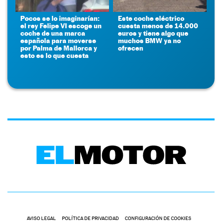
Pocos se lo imaginarían:
Este coche eléctrico
el rey Felipe VI escoge un
cuesta menos de 14.000
coche de una marca
euros y tiene algo que
española para moverse
muchos BMW ya no
por Palma de Mallorca y
ofrecen
esto es lo que cuesta
AVISO LEGAL
POLÍTICA DE PRIVACIDAD
CONFIGURACIÓN DE COOKIES