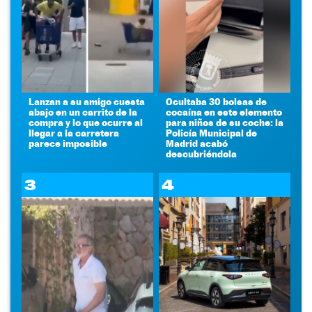
Lanzan a su amigo cuesta
Ocultaba 30 bolsas de
abajo en un carrito de la
cocaína en este elemento
compra y lo que ocurre al
para niños de su coche: la
llegar a la carretera
Policía Municipal de
parece imposible
Madrid acabó
descubriéndola
3
4