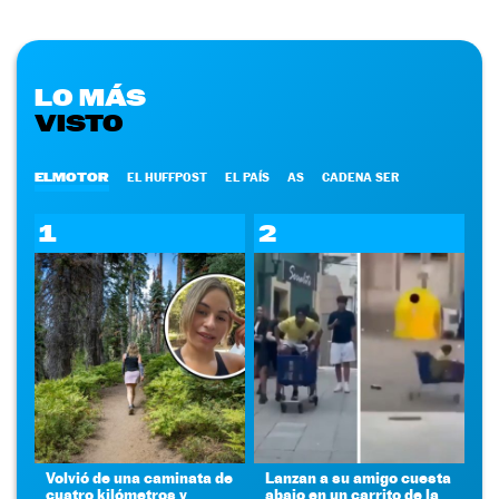
LO MÁS
VISTO
ELMOTOR
EL HUFFPOST
EL PAÍS
AS
CADENA SER
1
2
Volvió de una caminata de
Lanzan a su amigo cuesta
cuatro kilómetros y
abajo en un carrito de la