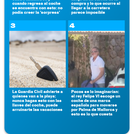
cuando regresa al coche
compra y lo que ocurre al
se encuentra con esto: no
llegar a la carretera
podía creer la 'sorpresa'
parece imposible
3
4
La Guardia Civil advierte a
Pocos se lo imaginarían:
quienes van a la playa:
el rey Felipe VI escoge un
nunca hagas esto con las
coche de una marca
llaves del coche, puede
española para moverse
arruinarte las vacaciones
por Palma de Mallorca y
esto es lo que cuesta