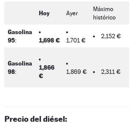
Máximo
Hoy
Ayer
histórico
Gasolina
2,152 €
95
:
1,698 €
1,701 €
Gasolina
1,866
98
:
1,869 €
2,311 €
€
Precio del diésel: