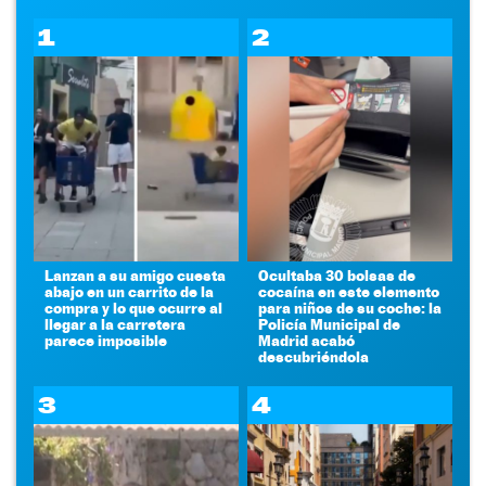
1
2
Lanzan a su amigo cuesta
Ocultaba 30 bolsas de
abajo en un carrito de la
cocaína en este elemento
compra y lo que ocurre al
para niños de su coche: la
llegar a la carretera
Policía Municipal de
parece imposible
Madrid acabó
descubriéndola
3
4