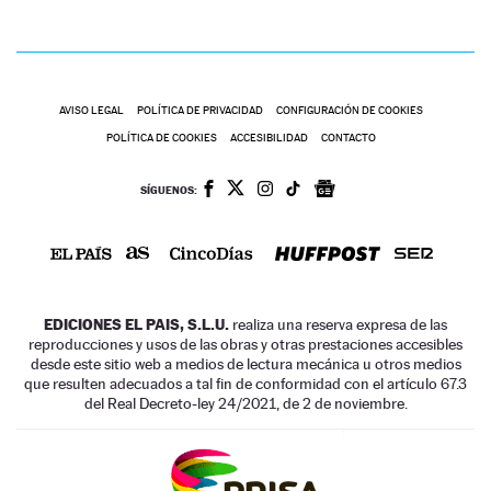
AVISO LEGAL
POLÍTICA DE PRIVACIDAD
CONFIGURACIÓN DE COOKIES
POLÍTICA DE COOKIES
ACCESIBILIDAD
CONTACTO
SÍGUENOS:
EDICIONES EL PAIS, S.L.U.
realiza una reserva expresa de las
reproducciones y usos de las obras y otras prestaciones accesibles
desde este sitio web a medios de lectura mecánica u otros medios
que resulten adecuados a tal fin de conformidad con el artículo 67.3
del Real Decreto-ley 24/2021, de 2 de noviembre.