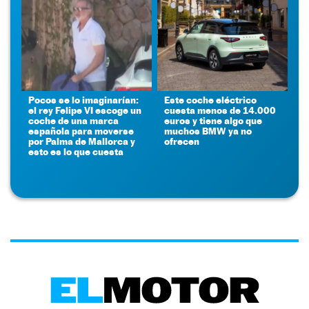
Pocos se lo imaginarían:
Este coche eléctrico
el rey Felipe VI escoge un
cuesta menos de 14.000
coche de una marca
euros y tiene algo que
española para moverse
muchos BMW ya no
por Palma de Mallorca y
ofrecen
esto es lo que cuesta