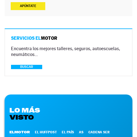
APÚNTATE
SERVICIOS EL
MOTOR
Encuentra los mejores talleres, seguros, autoescuelas,
neumáticos…
BUSCAR
LO MÁS
VISTO
ELMOTOR
EL HUFFPOST
EL PAÍS
AS
CADENA SER