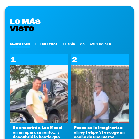
LO MÁS
VISTO
ELMOTOR
EL HUFFPOST
EL PAÍS
AS
CADENA SER
1
2
Se encontró a Leo Messi
Pocos se lo imaginarían:
en un aparcamiento... y
el rey Felipe VI escoge un
descubrió la bestia que
coche de una marca