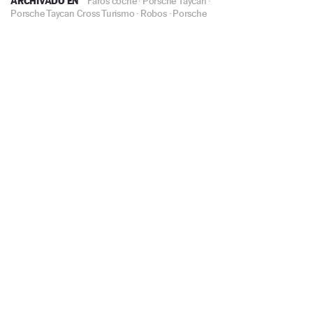
ARCHIVADO EN
Faros coche
·
Porsche Taycan
·
Porsche Taycan Cross Turismo
·
Robos
·
Porsche