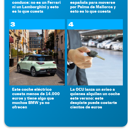
conduce: no es un Ferrari
española para moverse
ni un Lamborghini y esto
por Palma de Mallorca y
es lo que cuesta
esto es lo que cuesta
3
4
Este coche eléctrico
La OCU lanza un aviso a
cuesta menos de 14.000
quienes alquilen un coche
euros y tiene algo que
este verano: este
muchos BMW ya no
despiste puede costarte
ofrecen
cientos de euros