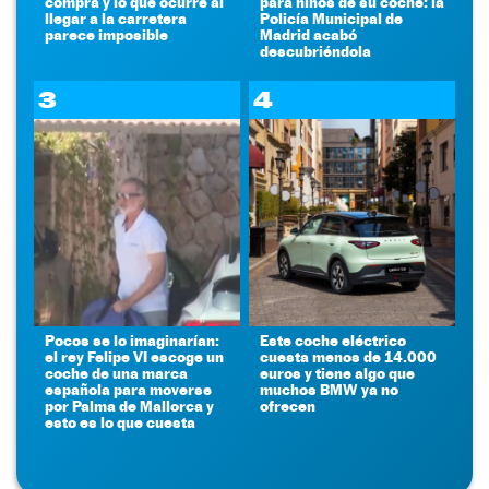
compra y lo que ocurre al
para niños de su coche: la
llegar a la carretera
Policía Municipal de
parece imposible
Madrid acabó
descubriéndola
3
4
Pocos se lo imaginarían:
Este coche eléctrico
el rey Felipe VI escoge un
cuesta menos de 14.000
coche de una marca
euros y tiene algo que
española para moverse
muchos BMW ya no
por Palma de Mallorca y
ofrecen
esto es lo que cuesta