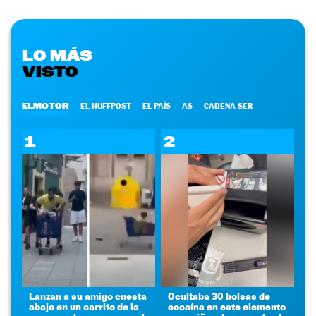
LO MÁS
VISTO
ELMOTOR
EL HUFFPOST
EL PAÍS
AS
CADENA SER
1
2
Lanzan a su amigo cuesta
Ocultaba 30 bolsas de
abajo en un carrito de la
cocaína en este elemento