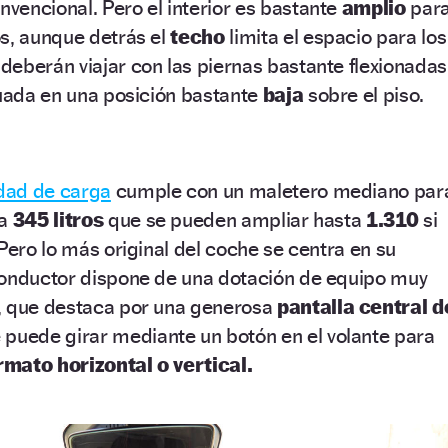
vencional. Pero el interior es bastante
amplio
par
s, aunque detrás el
techo
limita el espacio para los
eberán viajar con las piernas bastante flexionadas
tuada en una posición bastante
baja
sobre el piso.
dad de carga
cumple con un maletero mediano par
ca
345 litros
que se pueden ampliar hasta
1.310
si
 Pero lo más original del coche se centra en su
conductor dispone de una dotación de equipo muy
, que destaca por una generosa
pantalla central d
 puede girar mediante un botón en el volante para
rmato horizontal o vertical.