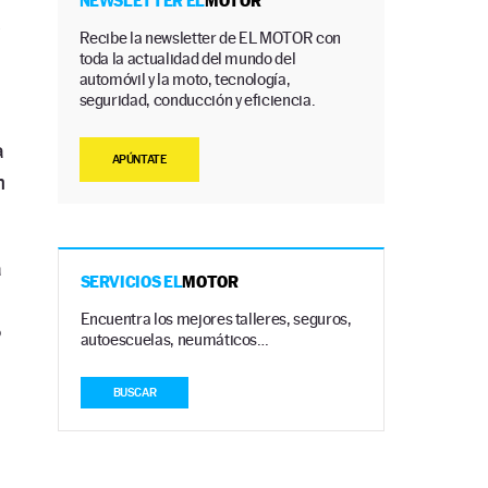
NEWSLETTER EL
MOTOR
Recibe la newsletter de EL MOTOR con
toda la actualidad del mundo del
automóvil y la moto, tecnología,
seguridad, conducción y eficiencia.
a
APÚNTATE
n
a
SERVICIOS EL
MOTOR
Encuentra los mejores talleres, seguros,
o
autoescuelas, neumáticos…
BUSCAR