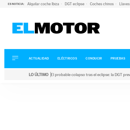
Alquilar coche Ibiza
DGT eclipse
Coches chinos
Llaves
ES NOTICIA:
ACTUALIDAD
ELÉCTRICOS
CONDUCIR
ACTUALIDAD
ELÉCTRICOS
CONDUCIR
PRUEBAS
PRUEBAS
Saltar
VIRALES
LO ÚLTIMO
El probable colapso tras el eclipse: la DGT p
al
PODCAST
LO ÚLTIMO
El probable colapso tras el eclipse: la DGT prevé u
contenido
MOTOS
TECNOLOGÍA
SUPERCOCHES
MOTORTV
PREMIOS
SERVICIOS