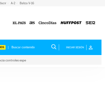
ducir
A-2
Baliza V-16
IOS
INICIAR SESIÓN
ncia controles espe
 y anuncia controles espe