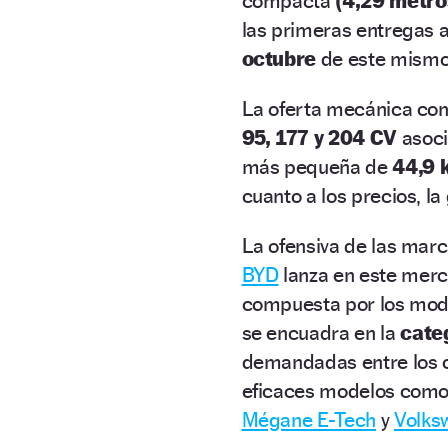
compacta
(4,29 metro
las primeras entregas a
octubre
de este mismo
La oferta mecánica com
95, 177 y 204 CV
asoci
más pequeña de
44,9
cuanto a los precios, l
La ofensiva de las mar
BYD
lanza en este mer
compuesta por los mo
se encuadra en la
cate
demandadas entre los c
eficaces modelos como
Mégane E-Tech
y
Volks