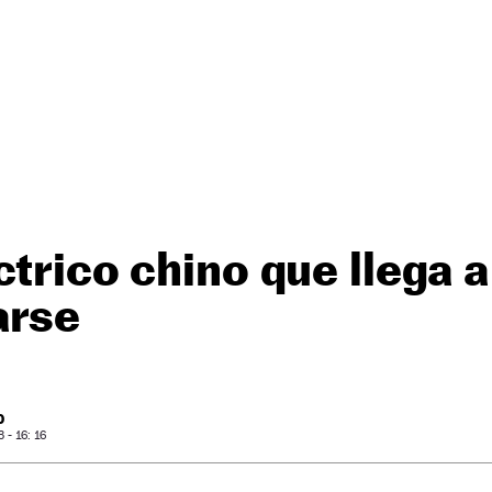
ctrico chino que llega 
arse
O
- 16: 16