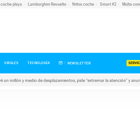
 coche playa
Lamborghini Revuelto
Niños coche
Smart #2
Multa con
SERVIC
VIRALES
TECNOLOGÍA
NEWSLETTER
revé un millón y medio de desplazamientos, pide “extremar la atención” y anu
n millón y medio de desplazamientos, pide “extremar la atención”