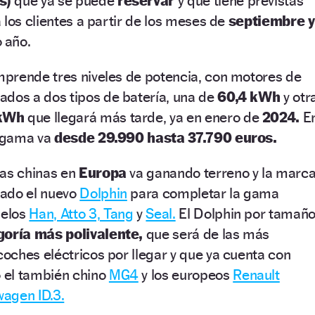
s)
que ya se puede
reservar
y que tiene previstas
 los clientes a partir de los meses de
septiembre y
 año.
prende tres niveles de potencia, con motores de
ados a dos tipos de batería, una de
60,4 kWh
y otr
 kWh
que llegará más tarde, ya en enero de
2024.
E
a gama va
desde 29.990 hasta 37.790 euros.
cas chinas en
Europa
va ganando terreno y la marc
cado el nuevo
Dolphin
para completar la gama
delos
Han, Atto 3, Tang
y
Seal.
El Dolphin por tamañ
goría más
polivalente,
que será de las más
oches eléctricos por llegar y que ya cuenta con
 el también chino
MG4
y los europeos
Renault
wagen ID.3.