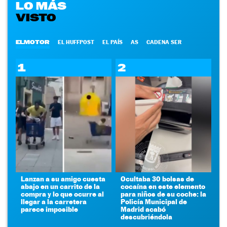
LO MÁS
VISTO
ELMOTOR
EL HUFFPOST
EL PAÍS
AS
CADENA SER
1
2
Lanzan a su amigo cuesta
Ocultaba 30 bolsas de
abajo en un carrito de la
cocaína en este elemento
compra y lo que ocurre al
para niños de su coche: la
llegar a la carretera
Policía Municipal de
parece imposible
Madrid acabó
descubriéndola