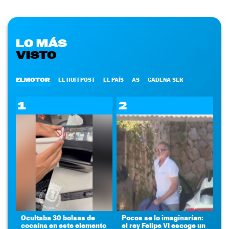
LO MÁS
VISTO
ELMOTOR
EL HUFFPOST
EL PAÍS
AS
CADENA SER
1
2
Ocultaba 30 bolsas de
Pocos se lo imaginarían:
cocaína en este elemento
el rey Felipe VI escoge un