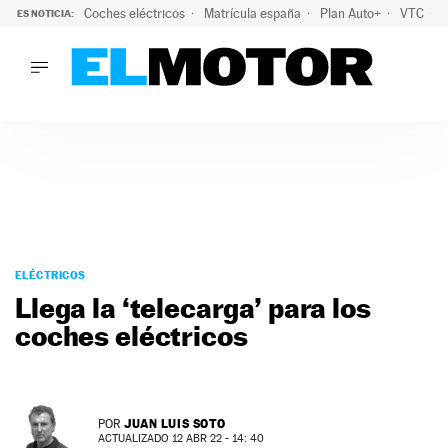
Coches eléctricos
Matrícula españa
Plan Auto+
VTC
ES NOTICIA:
LO ÚLTIMO
La Lista Blanca del Programa Auto+: todos los coches eléct
LO ÚLTIMO
La Lista Blanca del Programa Auto+: todos los coches eléctr
ACTUALIDAD
ELÉCTRICOS
CONDUCIR
PRUEBAS
Saltar
VIRALES
al
ELÉCTRICOS
PODCAST
contenido
Llega la ‘telecarga’ para los
MOTOS
coches eléctricos
TECNOLOGÍA
SUPERCOCHES
MOTORTV
PREMIOS
JUAN LUIS SOTO
POR
SERVICIOS
ACTUALIZADO 12 ABR 22 - 14: 40