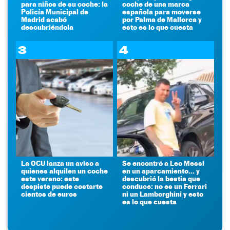
para niños de su coche: la
coche de una marca
Policía Municipal de
española para moverse
Madrid acabó
por Palma de Mallorca y
descubriéndola
esto es lo que cuesta
3
4
La OCU lanza un aviso a
Se encontró a Leo Messi
quienes alquilen un coche
en un aparcamiento... y
este verano: este
descubrió la bestia que
despiste puede costarte
conduce: no es un Ferrari
cientos de euros
ni un Lamborghini y esto
es lo que cuesta