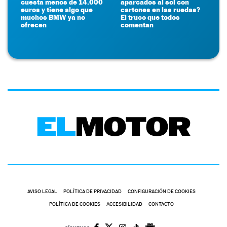
cuesta menos de 14.000
aparcados al sol con
euros y tiene algo que
cartones en las ruedas?
muchos BMW ya no
El truco que todos
ofrecen
comentan
AVISO LEGAL
POLÍTICA DE PRIVACIDAD
CONFIGURACIÓN DE COOKIES
POLÍTICA DE COOKIES
ACCESIBILIDAD
CONTACTO