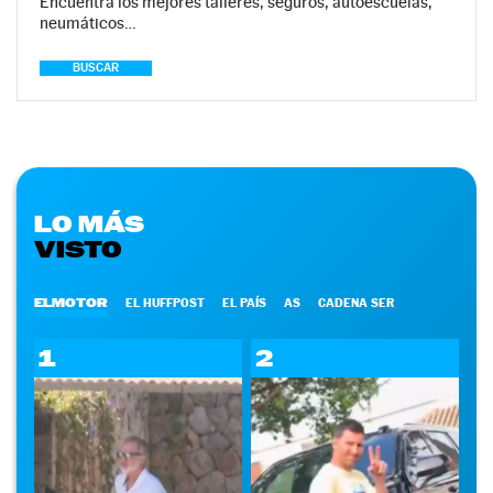
Encuentra los mejores talleres, seguros, autoescuelas,
neumáticos…
BUSCAR
LO MÁS
VISTO
ELMOTOR
EL HUFFPOST
EL PAÍS
AS
CADENA SER
1
2