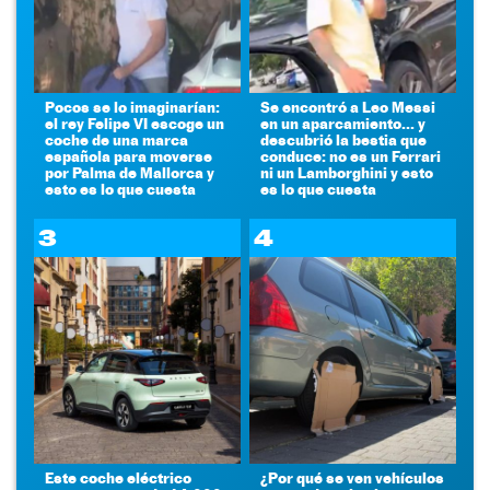
Pocos se lo imaginarían:
Se encontró a Leo Messi
el rey Felipe VI escoge un
en un aparcamiento... y
coche de una marca
descubrió la bestia que
española para moverse
conduce: no es un Ferrari
por Palma de Mallorca y
ni un Lamborghini y esto
esto es lo que cuesta
es lo que cuesta
3
4
Este coche eléctrico
¿Por qué se ven vehículos