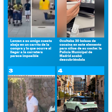
Lanzan a su amigo cuesta
Ocultaba 30 bolsas de
abajo en un carrito de la
cocaína en este elemento
compra y lo que ocurre al
para niños de su coche: la
llegar a la carretera
Policía Municipal de
parece imposible
Madrid acabó
descubriéndola
3
4