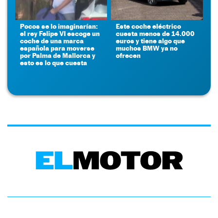
Pocos se lo imaginarían:
Este coche eléctrico
el rey Felipe VI escoge un
cuesta menos de 14.000
coche de una marca
euros y tiene algo que
española para moverse
muchos BMW ya no
por Palma de Mallorca y
ofrecen
esto es lo que cuesta