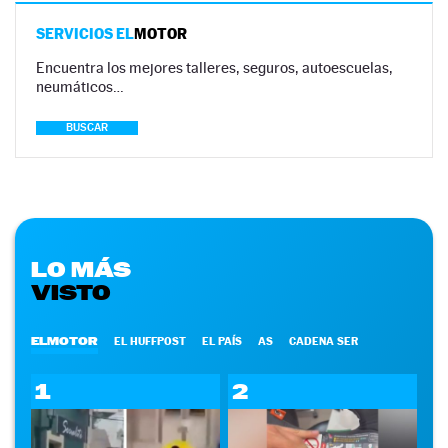
SERVICIOS EL
MOTOR
Encuentra los mejores talleres, seguros, autoescuelas,
neumáticos…
BUSCAR
LO MÁS
VISTO
ELMOTOR
EL HUFFPOST
EL PAÍS
AS
CADENA SER
1
2