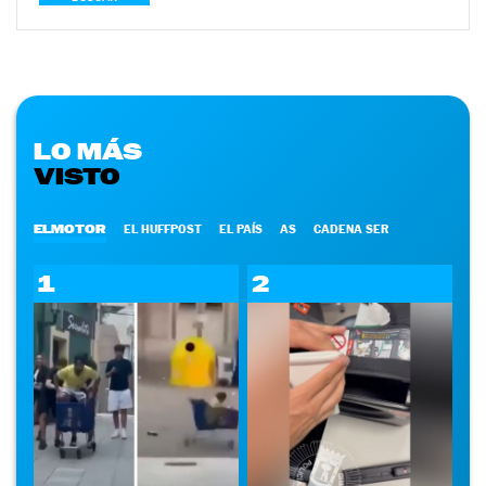
LO MÁS
VISTO
ELMOTOR
EL HUFFPOST
EL PAÍS
AS
CADENA SER
1
2