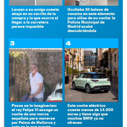
Lanzan a su amigo cuesta
Ocultaba 30 bolsas de
abajo en un carrito de la
cocaína en este elemento
compra y lo que ocurre al
para niños de su coche: la
llegar a la carretera
Policía Municipal de
parece imposible
Madrid acabó
descubriéndola
3
4
Pocos se lo imaginarían:
Este coche eléctrico
el rey Felipe VI escoge un
cuesta menos de 14.000
coche de una marca
euros y tiene algo que
española para moverse
muchos BMW ya no
por Palma de Mallorca y
ofrecen
esto es lo que cuesta