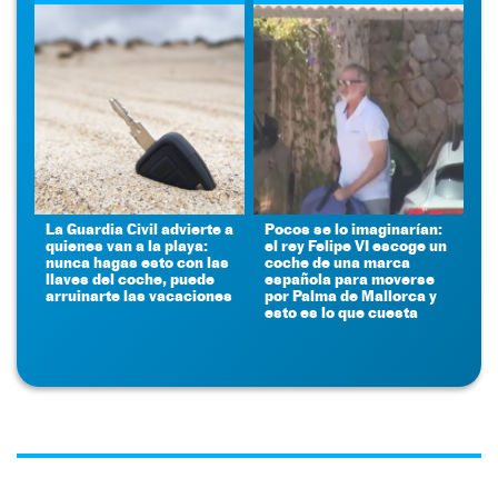
La Guardia Civil advierte a
Pocos se lo imaginarían:
quienes van a la playa:
el rey Felipe VI escoge un
nunca hagas esto con las
coche de una marca
llaves del coche, puede
española para moverse
arruinarte las vacaciones
por Palma de Mallorca y
esto es lo que cuesta