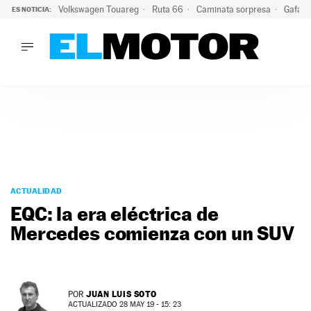
Volkswagen Touareg
Ruta 66
Caminata sorpresa
Gafas 
ES NOTICIA:
LO ÚLTIMO
Ni se te ocurra usar las gafas del eclipse al volante: el moti
LO ÚLTIMO
Ni se te ocurra usar las gafas del eclipse al volante: el motiv
ACTUALIDAD
ELÉCTRICOS
CONDUCIR
PRUEBAS
Saltar
VIRALES
al
ACTUALIDAD
PODCAST
contenido
EQC: la era eléctrica de
MOTOS
Mercedes comienza con un SUV
TECNOLOGÍA
SUPERCOCHES
MOTORTV
PREMIOS
JUAN LUIS SOTO
POR
SERVICIOS
ACTUALIZADO 28 MAY 19 - 15: 23