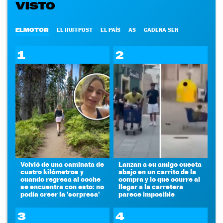
VISTO
ELMOTOR
EL HUFFPOST
EL PAÍS
AS
CADENA SER
1
2
Volvió de una caminata de
Lanzan a su amigo cuesta
cuatro kilómetros y
abajo en un carrito de la
cuando regresa al coche
compra y lo que ocurre al
se encuentra con esto: no
llegar a la carretera
podía creer la 'sorpresa'
parece imposible
3
4