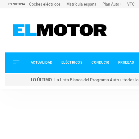
Coches eléctricos
Matrícula españa
Plan Auto+
VTC
ES NOTICIA:
ACTUALIDAD
ELÉCTRICOS
CONDUCIR
ACTUALIDAD
ELÉCTRICOS
CONDUCIR
PRUEBAS
PRUEBAS
Saltar
VIRALES
LO ÚLTIMO
La Lista Blanca del Programa Auto+: todos lo
al
PODCAST
LO ÚLTIMO
La Lista Blanca del Programa Auto+: todos los coc
contenido
MOTOS
TECNOLOGÍA
SUPERCOCHES
MOTORTV
PREMIOS
SERVICIOS