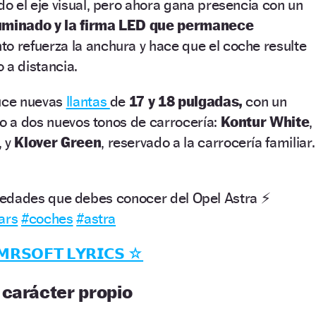
do el eje visual, pero ahora gana presencia con un
luminado y la firma LED que permanece
nto refuerza la anchura y hace que el coche resulte
 a distancia.
duce nuevas
llantas
de
17 y 18 pulgadas,
con un
to a dos nuevos tonos de carrocería:
Kontur White
,
, y
Klover Green
, reservado a la carrocería familiar.
ovedades que debes conocer del Opel Astra ⚡️
ars
#coches
#astra
𝗥𝗦𝗢𝗙𝗧 𝗟𝗬𝗥𝗜𝗖𝗦 ☆
 carácter propio