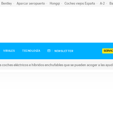
Bentley
Aparcar aeropuerto
Hongqi
Coches viejos España
A-2
Ba
SERVIC
VIRALES
TECNOLOGÍA
NEWSLETTER
s coches eléctricos e híbridos enchufables que se pueden acoger a las ayu
hes eléctricos e híbridos enchufables que se pueden acoger a la