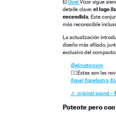
El
Opel
Vizor sigue sien
detalle clave:
el logo i
encendida
. Este conju
más reconocible incluso
La actualización intro
diseño más afilado, jun
exclusivo del compacto
@elmotorcom
👉🏻Estas son las n
#opel
#opelastra
#c
♬ original sound – 𝗠
Potente pero con