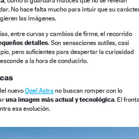
ta
, como si guardara matices que no se revelan
ar. No hace falta mucho para intuir que su carácte
ugieren las imágenes.
as, entre curvas y cambios de firme, el recorrido
equeños detalles
. Son sensaciones sutiles, casi
ipio, pero suficientes para despertar la curiosidad
 esconde a la hora de conducirlo.
icas
del nuevo
Opel Astra
no buscan romper con lo
tar
una imagen más actual y tecnológica
. El fronta
tra esa evolución.