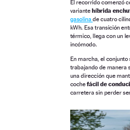
El recorrido comenzó c
variante
híbrida enchu
gasolina
de cuatro cilin
kWh. Esa transición ent
térmico, llega con un l
incómodo.
En marcha, el conjunto 
trabajando de manera s
una dirección que manti
coche
fácil de conduc
carretera sin perder se