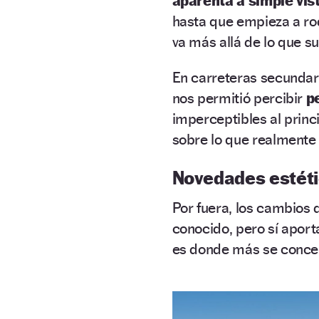
aparenta a simple vis
hasta que empieza a rod
va más allá de lo que s
En carreteras secundari
nos permitió percibir
p
imperceptibles al princ
sobre lo que realmente
Novedades estét
Por fuera, los cambios 
conocido, pero sí apor
es donde más se concen