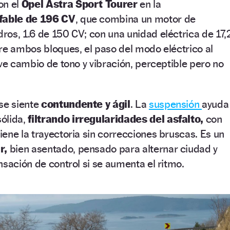
on el
Opel Astra Sport Tourer
en la
fable de 196 CV
, que combina un motor de
dros, 1.6 de 150 CV; con una unidad eléctrica de 17,
re ambos bloques, el paso del modo eléctrico al
eve cambio de tono y vibración, perceptible pero no
se siente
contundente y ágil
. La
suspensión
ayuda
ólida,
filtrando irregularidades del asfalto,
con
ene la trayectoria sin correcciones bruscas. Es un
ir,
bien asentado, pensado para alternar ciudad y
nsación de control si se aumenta el ritmo.