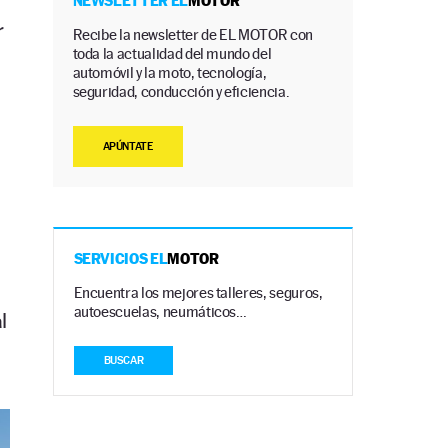
NEWSLETTER EL
MOTOR
r
Recibe la newsletter de EL MOTOR con
toda la actualidad del mundo del
automóvil y la moto, tecnología,
seguridad, conducción y eficiencia.
APÚNTATE
SERVICIOS EL
MOTOR
Encuentra los mejores talleres, seguros,
autoescuelas, neumáticos…
l
BUSCAR