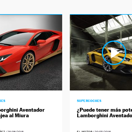
HES
SUPERCOCHES
orghini Aventador
¿Puede tener más pot
ea al Miura
Lamborghini Aventad
RÁEZ
|
28/06/2016
EL MOTOR
|
20/05/2016