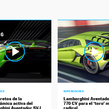
HES
SUPERCOCHES
retos de la
Lamborghini Aventado
ámica activa del
770 CV para el ‘toro’ 
ghini Aventador SVJ
radical