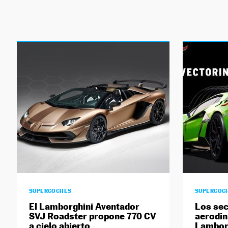
SUPERCOCHES
SUPERCOC
El Lamborghini Aventador
Los sec
SVJ Roadster propone 770 CV
aerodin
a cielo abierto
Lambor