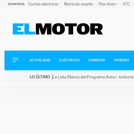
Coches eléctricos
Matrícula españa
Plan Auto+
VTC
ES NOTICIA:
ACTUALIDAD
ELÉCTRICOS
CONDUCIR
ACTUALIDAD
ELÉCTRICOS
CONDUCIR
PRUEBAS
PRUEBAS
Saltar
VIRALES
LO ÚLTIMO
La Lista Blanca del Programa Auto+: todos lo
al
PODCAST
LO ÚLTIMO
La Lista Blanca del Programa Auto+: todos los coc
contenido
MOTOS
TECNOLOGÍA
SUPERCOCHES
MOTORTV
PREMIOS
SERVICIOS