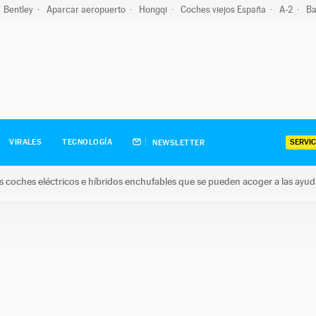
Bentley
Aparcar aeropuerto
Hongqi
Coches viejos España
A-2
Ba
SERVIC
VIRALES
TECNOLOGÍA
NEWSLETTER
s coches eléctricos e híbridos enchufables que se pueden acoger a las ayu
hes eléctricos e híbridos enchufables que se pueden acoger a la