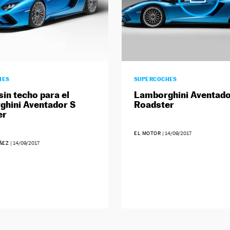
HES
SUPERCOCHES
sin techo para el
Lamborghini Aventado
hini Aventador S
Roadster
er
EL MOTOR
|
14/09/2017
RÁEZ
|
14/09/2017