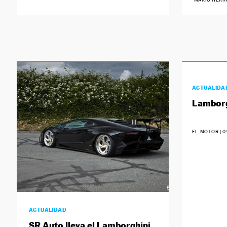
ACTUALIDA
Lamborg
EL MOTOR
|
0
ACTUALIDAD
SR Auto lleva el Lamborghini