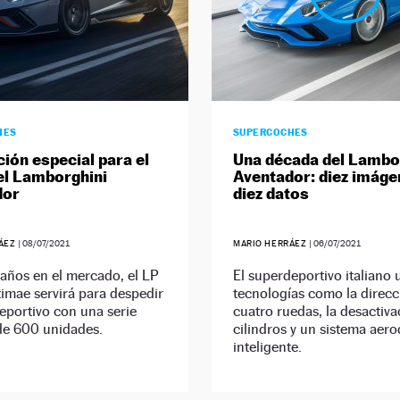
HES
SUPERCOCHES
ción especial para el
Una década del Lambo
el Lamborghini
Aventador: diez imáge
dor
diez datos
RÁEZ
|
08/07/2021
MARIO HERRÁEZ
|
06/07/2021
 años en el mercado, el LP
El superdeportivo italiano u
imae servirá para despedir
tecnologías como la direcc
eportivo con una serie
cuatro ruedas, la desactiva
de 600 unidades.
cilindros y un sistema aer
inteligente.