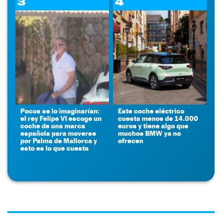
3
4
Pocos se lo imaginarían:
Este coche eléctrico
el rey Felipe VI escoge un
cuesta menos de 14.000
coche de una marca
euros y tiene algo que
española para moverse
muchos BMW ya no
por Palma de Mallorca y
ofrecen
esto es lo que cuesta