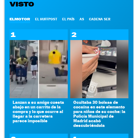
VISTO
ELMOTOR
EL HUFFPOST
EL PAÍS
AS
CADENA SER
1
2
Lanzan a su amigo cuesta
Ocultaba 30 bolsas de
abajo en un carrito de la
cocaína en este elemento
compra y lo que ocurre al
para niños de su coche: la
llegar a la carretera
Policía Municipal de
parece imposible
Madrid acabó
descubriéndola