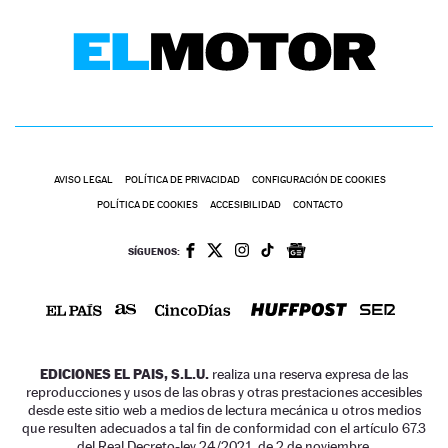
AVISO LEGAL
POLÍTICA DE PRIVACIDAD
CONFIGURACIÓN DE COOKIES
POLÍTICA DE COOKIES
ACCESIBILIDAD
CONTACTO
SÍGUENOS:
EDICIONES EL PAIS, S.L.U.
realiza una reserva expresa de las
reproducciones y usos de las obras y otras prestaciones accesibles
desde este sitio web a medios de lectura mecánica u otros medios
que resulten adecuados a tal fin de conformidad con el artículo 67.3
del Real Decreto-ley 24/2021, de 2 de noviembre.