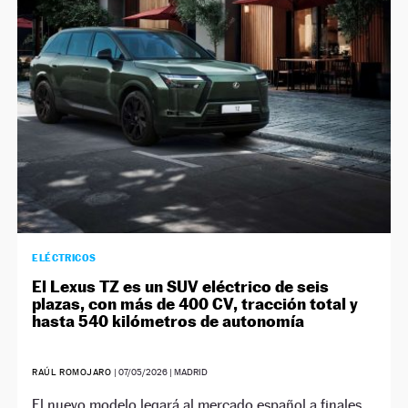
NEWSLETTER
SÍGUENOS
ELÉCTRICOS
El Lexus TZ es un SUV eléctrico de seis
plazas, con más de 400 CV, tracción total y
hasta 540 kilómetros de autonomía
RAÚL ROMOJARO
|
07/05/2026
| MADRID
El nuevo modelo legará al mercado español a finales