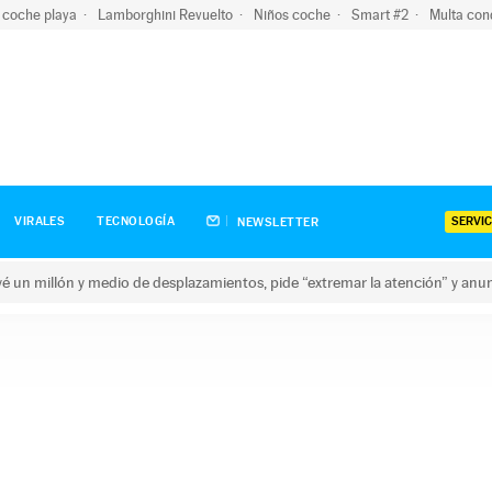
 coche playa
Lamborghini Revuelto
Niños coche
Smart #2
Multa con
SERVIC
VIRALES
TECNOLOGÍA
NEWSLETTER
revé un millón y medio de desplazamientos, pide “extremar la atención” y anu
n millón y medio de desplazamientos, pide “extremar la atención”