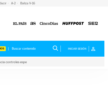
ducir
A-2
Baliza V-16
IOS
INICIAR SESIÓN
ncia controles espe
 y anuncia controles espe