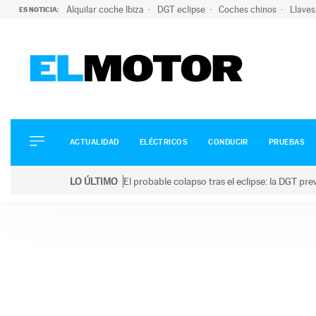
Alquilar coche Ibiza
DGT eclipse
Coches chinos
Llaves
ES NOTICIA:
ACTUALIDAD
ELÉCTRICOS
CONDUCIR
ACTUALIDAD
ELÉCTRICOS
CONDUCIR
PRUEBAS
PRUEBAS
Saltar
VIRALES
LO ÚLTIMO
El probable colapso tras el eclipse: la DGT p
al
PODCAST
LO ÚLTIMO
El probable colapso tras el eclipse: la DGT prevé u
contenido
MOTOS
TECNOLOGÍA
SUPERCOCHES
MOTORTV
PREMIOS
SERVICIOS