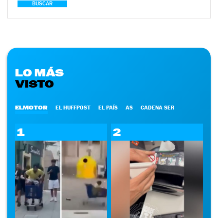
BUSCAR
LO MÁS
VISTO
ELMOTOR
EL HUFFPOST
EL PAÍS
AS
CADENA SER
1
2