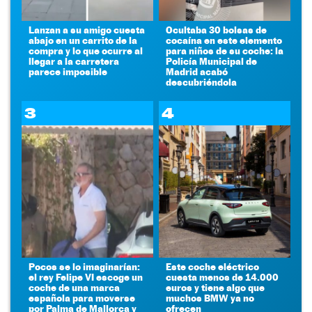
Lanzan a su amigo cuesta
Ocultaba 30 bolsas de
abajo en un carrito de la
cocaína en este elemento
compra y lo que ocurre al
para niños de su coche: la
llegar a la carretera
Policía Municipal de
parece imposible
Madrid acabó
descubriéndola
3
4
Pocos se lo imaginarían:
Este coche eléctrico
el rey Felipe VI escoge un
cuesta menos de 14.000
coche de una marca
euros y tiene algo que
española para moverse
muchos BMW ya no
por Palma de Mallorca y
ofrecen