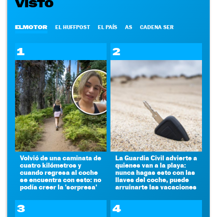
VISTO
ELMOTOR
EL HUFFPOST
EL PAÍS
AS
CADENA SER
1
2
Volvió de una caminata de
La Guardia Civil advierte a
cuatro kilómetros y
quienes van a la playa:
cuando regresa al coche
nunca hagas esto con las
se encuentra con esto: no
llaves del coche, puede
podía creer la 'sorpresa'
arruinarte las vacaciones
3
4