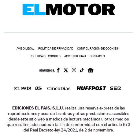
AVISO LEGAL
POLÍTICA DE PRIVACIDAD
CONFIGURACIÓN DE COOKIES
POLÍTICA DE COOKIES
ACCESIBILIDAD
CONTACTO
SÍGUENOS:
EDICIONES EL PAIS, S.L.U.
realiza una reserva expresa de las
reproducciones y usos de las obras y otras prestaciones accesibles
desde este sitio web a medios de lectura mecánica u otros medios
que resulten adecuados a tal fin de conformidad con el artículo 67.3
del Real Decreto-ley 24/2021, de 2 de noviembre.