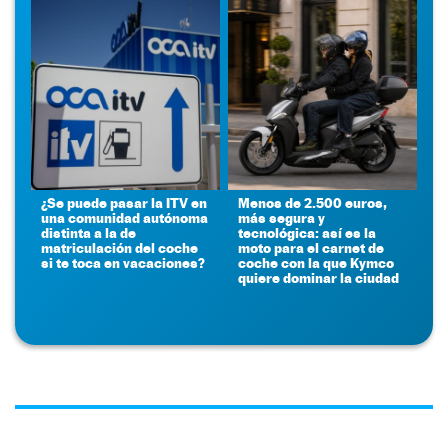
¿Se puede pasar la ITV en
Menos de 2.500 euros,
una comunidad autónoma
más segura y
distinta a la de
tecnológica: así es la
matriculación del coche
moto para el carnet de
si te toca en vacaciones?
coche con la que Kymco
quiere dominar la ciudad