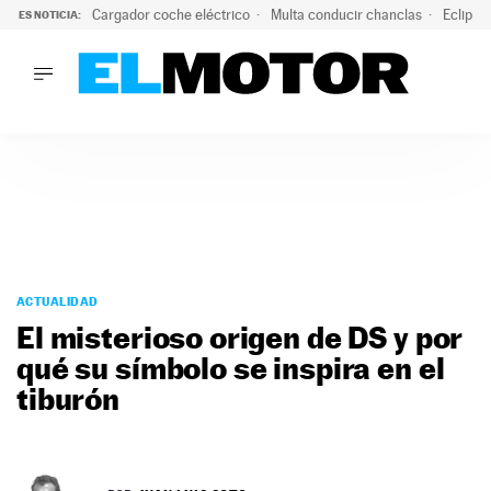
Cargador coche eléctrico
Multa conducir chanclas
Eclipse
ES NOTICIA:
LO ÚLTIMO
El hiperdeportivo que desafía todas las tendencias: V12 a
LO ÚLTIMO
El hiperdeportivo que desafía todas las tendencias: V12 at
ACTUALIDAD
ELÉCTRICOS
CONDUCIR
PRUEBAS
Saltar
VIRALES
al
ACTUALIDAD
PODCAST
contenido
El misterioso origen de DS y por
MOTOS
qué su símbolo se inspira en el
TECNOLOGÍA
tiburón
SUPERCOCHES
MOTORTV
PREMIOS
SERVICIOS