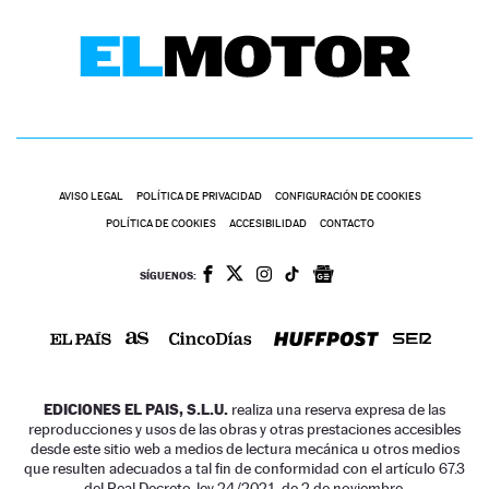
AVISO LEGAL
POLÍTICA DE PRIVACIDAD
CONFIGURACIÓN DE COOKIES
POLÍTICA DE COOKIES
ACCESIBILIDAD
CONTACTO
SÍGUENOS:
EDICIONES EL PAIS, S.L.U.
realiza una reserva expresa de las
reproducciones y usos de las obras y otras prestaciones accesibles
desde este sitio web a medios de lectura mecánica u otros medios
que resulten adecuados a tal fin de conformidad con el artículo 67.3
del Real Decreto-ley 24/2021, de 2 de noviembre.