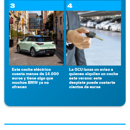
3
4
Este coche eléctrico
La OCU lanza un aviso a
cuesta menos de 14.000
quienes alquilen un coche
euros y tiene algo que
este verano: este
muchos BMW ya no
despiste puede costarte
ofrecen
cientos de euros