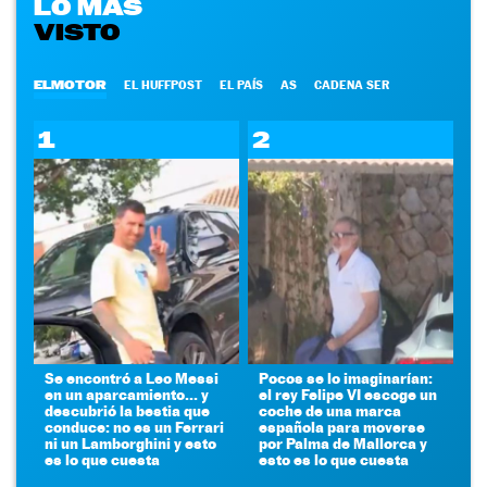
LO MÁS
VISTO
ELMOTOR
EL HUFFPOST
EL PAÍS
AS
CADENA SER
1
2
Se encontró a Leo Messi
Pocos se lo imaginarían:
en un aparcamiento... y
el rey Felipe VI escoge un
descubrió la bestia que
coche de una marca
conduce: no es un Ferrari
española para moverse
ni un Lamborghini y esto
por Palma de Mallorca y
es lo que cuesta
esto es lo que cuesta