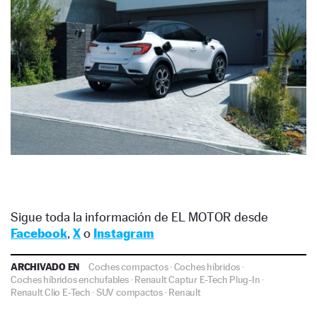
Sigue toda la información de EL MOTOR desde
Facebook
,
X
o
Instagram
ARCHIVADO EN
Coches compactos
·
Coches híbridos
·
Coches híbridos enchufables
·
Renault Captur E-Tech Plug-In
·
Renault Clio E-Tech
·
SUV compactos
·
Renault