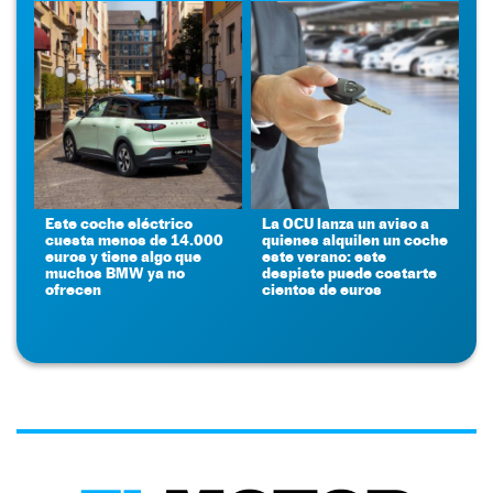
Este coche eléctrico
La OCU lanza un aviso a
cuesta menos de 14.000
quienes alquilen un coche
euros y tiene algo que
este verano: este
muchos BMW ya no
despiste puede costarte
ofrecen
cientos de euros