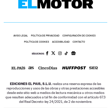
AVISO LEGAL
POLÍTICA DE PRIVACIDAD
CONFIGURACIÓN DE COOKIES
POLÍTICA DE COOKIES
ACCESIBILIDAD
CONTACTO
SÍGUENOS:
EDICIONES EL PAIS, S.L.U.
realiza una reserva expresa de las
reproducciones y usos de las obras y otras prestaciones accesibles
desde este sitio web a medios de lectura mecánica u otros medios
que resulten adecuados a tal fin de conformidad con el artículo 67.3
del Real Decreto-ley 24/2021, de 2 de noviembre.