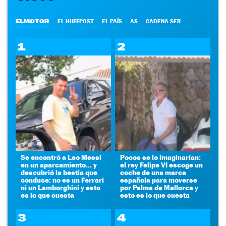
ELMOTOR
EL HUFFPOST
EL PAÍS
AS
CADENA SER
1
2
Se encontró a Leo Messi
Pocos se lo imaginarían:
en un aparcamiento... y
el rey Felipe VI escoge un
descubrió la bestia que
coche de una marca
conduce: no es un Ferrari
española para moverse
ni un Lamborghini y esto
por Palma de Mallorca y
es lo que cuesta
esto es lo que cuesta
3
4