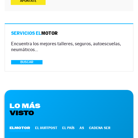
APÚNTATE
SERVICIOS EL
MOTOR
Encuentra los mejores talleres, seguros, autoescuelas,
neumáticos…
BUSCAR
LO MÁS
VISTO
ELMOTOR
EL HUFFPOST
EL PAÍS
AS
CADENA SER