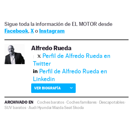
Sigue toda la información de EL MOTOR desde
Facebook
,
X
o
Instagram
Alfredo Rueda
Perfil de Alfredo Rueda en
Twitter
Perfil de Alfredo Rueda en
Linkedin
VER BIOGRAFÍA
ARCHIVADO EN
Coches baratos
·
Coches familiares
·
Descapotables
·
SUV baratos
·
Audi
Hyundai
Mazda
Seat
Skoda