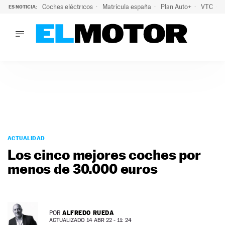
Coches eléctricos
Matrícula españa
Plan Auto+
VTC
ES NOTICIA:
LO ÚLTIMO
La Lista Blanca del Programa Auto+: todos los coches eléct
LO ÚLTIMO
La Lista Blanca del Programa Auto+: todos los coches eléctr
ACTUALIDAD
ELÉCTRICOS
CONDUCIR
PRUEBAS
Saltar
VIRALES
al
ACTUALIDAD
PODCAST
contenido
Los cinco mejores coches por
MOTOS
menos de 30.000 euros
TECNOLOGÍA
SUPERCOCHES
MOTORTV
PREMIOS
ALFREDO RUEDA
POR
SERVICIOS
ACTUALIZADO 14 ABR 22 - 11: 24