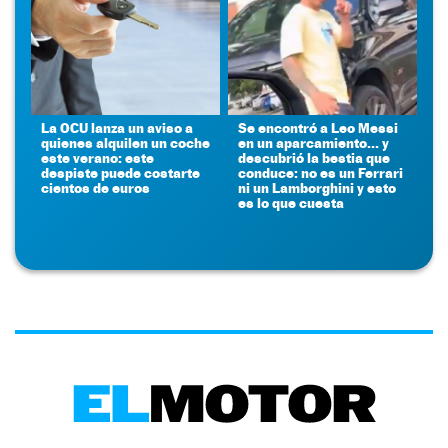
La OCU lanza un aviso a
Se encontró a Leo Messi
quienes alquilen un coche
en un aparcamiento... y
este verano: este
descubrió la bestia que
despiste puede costarte
conduce: no es un Ferrari
cientos de euros
ni un Lamborghini y esto
es lo que cuesta