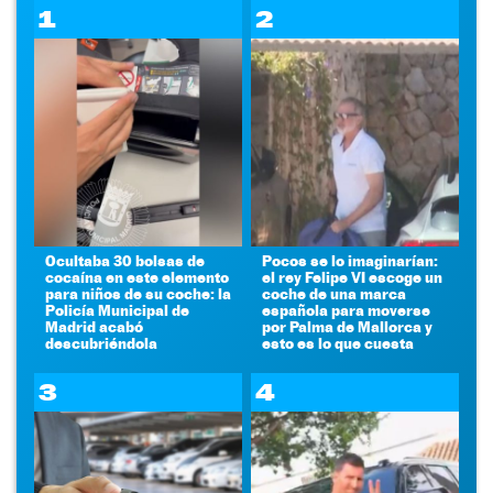
1
2
Ocultaba 30 bolsas de
Pocos se lo imaginarían:
cocaína en este elemento
el rey Felipe VI escoge un
para niños de su coche: la
coche de una marca
Policía Municipal de
española para moverse
Madrid acabó
por Palma de Mallorca y
descubriéndola
esto es lo que cuesta
3
4