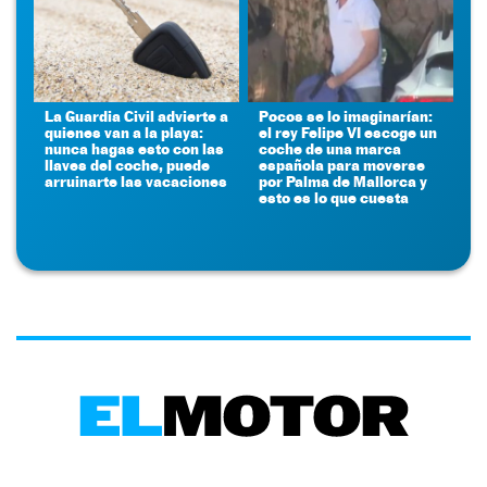
La Guardia Civil advierte a
Pocos se lo imaginarían:
quienes van a la playa:
el rey Felipe VI escoge un
nunca hagas esto con las
coche de una marca
llaves del coche, puede
española para moverse
arruinarte las vacaciones
por Palma de Mallorca y
esto es lo que cuesta