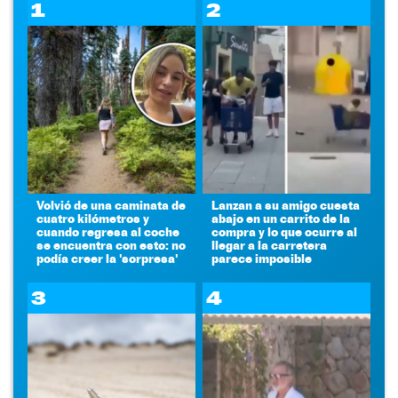
1
2
Volvió de una caminata de
Lanzan a su amigo cuesta
cuatro kilómetros y
abajo en un carrito de la
cuando regresa al coche
compra y lo que ocurre al
se encuentra con esto: no
llegar a la carretera
podía creer la 'sorpresa'
parece imposible
3
4