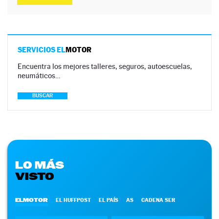
SERVICIOS EL
MOTOR
Encuentra los mejores talleres, seguros, autoescuelas,
neumáticos…
BUSCAR
LO MÁS
VISTO
ELMOTOR
EL HUFFPOST
EL PAÍS
AS
CADENA SER