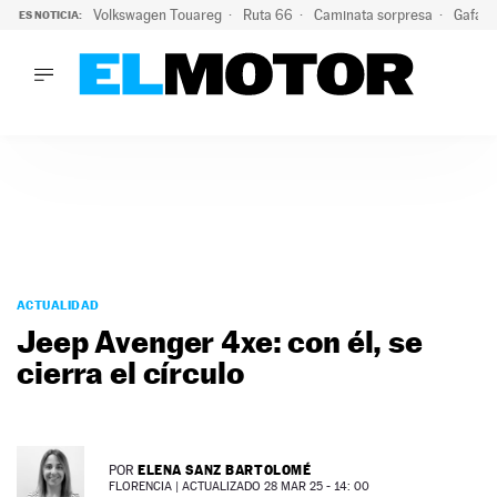
Volkswagen Touareg
Ruta 66
Caminata sorpresa
Gafas 
ES NOTICIA:
LO ÚLTIMO
Ni se te ocurra usar las gafas del eclipse al volante: el moti
LO ÚLTIMO
Ni se te ocurra usar las gafas del eclipse al volante: el motiv
ACTUALIDAD
ELÉCTRICOS
CONDUCIR
PRUEBAS
Saltar
VIRALES
al
ACTUALIDAD
PODCAST
contenido
Jeep Avenger 4xe: con él, se
MOTOS
cierra el círculo
TECNOLOGÍA
SUPERCOCHES
MOTORTV
PREMIOS
ELENA SANZ BARTOLOMÉ
POR
SERVICIOS
FLORENCIA |
ACTUALIZADO 28 MAR 25 - 14: 00