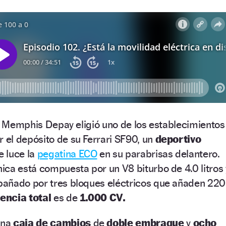
a, Memphis Depay eligió uno de los establecimientos
r el depósito de su Ferrari SF90, un
deportivo
e luce la
pegatina ECO
en su parabrisas delantero.
ca está compuesta por un V8 biturbo de 4.0 litros 
añado por tres bloques eléctricos que añaden 220
encia total
es de
1.000 CV.
una
caja de cambios
de
doble embrague
y
ocho