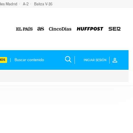
des Madrid
A-2
Baliza V-16
IOS
INICIAR SESIÓN