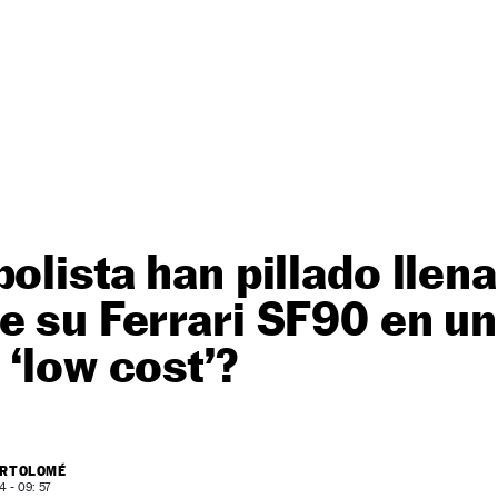
bolista han pillado llen
e su Ferrari SF90 en u
 ‘low cost’?
ARTOLOMÉ
 - 09: 57