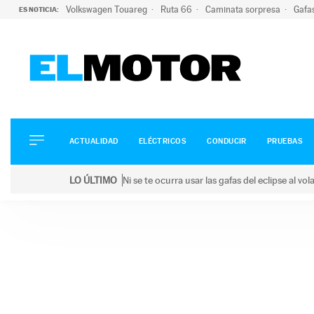
Volkswagen Touareg
Ruta 66
Caminata sorpresa
Gafa
ES NOTICIA:
ACTUALIDAD
ELÉCTRICOS
CONDUCIR
ACTUALIDAD
ELÉCTRICOS
CONDUCIR
PRUEBAS
PRUEBAS
Saltar
VIRALES
LO ÚLTIMO
Ni se te ocurra usar las gafas del eclipse al v
al
PODCAST
LO ÚLTIMO
Ni se te ocurra usar las gafas del eclipse al volant
contenido
MOTOS
TECNOLOGÍA
SUPERCOCHES
MOTORTV
PREMIOS
SERVICIOS