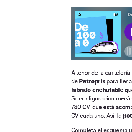
A tenor de la cartelerí
de
Petroprix
para llena
híbrido enchufable
qu
Su configuración mecáni
780 CV, que está acomp
CV cada uno. Así, la
pot
Completa el esquema 