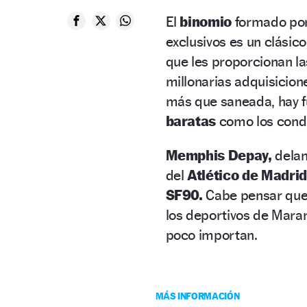
El
binomio
formado por
exclusivos es un clásic
que les proporcionan l
millonarias adquisicion
más que saneada, hay fu
baratas
como los condu
Memphis Depay,
delan
del
Atlético de Madri
SF90.
Cabe pensar que, 
los deportivos de Maran
poco importan.
MÁS INFORMACIÓN