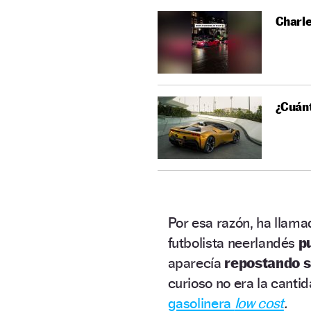
Charle
¿Cuánt
Por esa razón, ha llam
futbolista neerlandés
p
aparecía
repostando s
curioso no era la cantid
gasolinera
low cost
.