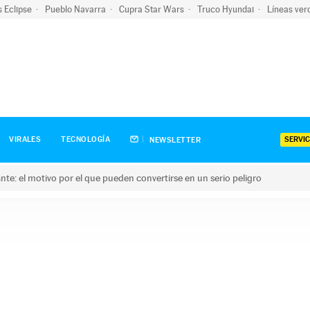
s Eclipse
Pueblo Navarra
Cupra Star Wars
Truco Hyundai
Líneas ver
SERVIC
VIRALES
TECNOLOGÍA
NEWSLETTER
olante: el motivo por el que pueden convertirse en un serio peligro
e: el motivo por el que pueden convertirse en un serio peligro