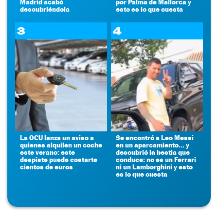
Madrid acabó
por Palma de Mallorca y
descubriéndola
esto es lo que cuesta
3
4
La OCU lanza un aviso a
Se encontró a Leo Messi
quienes alquilen un coche
en un aparcamiento... y
este verano: este
descubrió la bestia que
despiste puede costarte
conduce: no es un Ferrari
cientos de euros
ni un Lamborghini y esto
es lo que cuesta