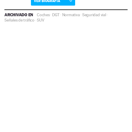
VER BIOGRAFÍA
ARCHIVADO EN
Coches
·
DGT
·
Normativa
·
Seguridad vial
·
Señales de tráfico
·
SUV