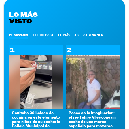
LO MÁS
VISTO
ELMOTOR
EL HUFFPOST
EL PAÍS
AS
CADENA SER
1
2
Ocultaba 30 bolsas de
Pocos se lo imaginarían:
cocaína en este elemento
el rey Felipe VI escoge un
para niños de su coche: la
coche de una marca
Policía Municipal de
española para moverse