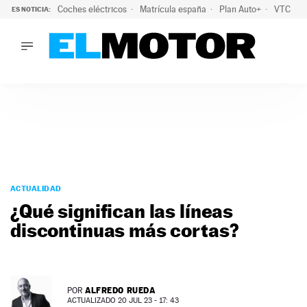
Coches eléctricos
Matrícula españa
Plan Auto+
VTC
ES NOTICIA:
LO ÚLTIMO
La Lista Blanca del Programa Auto+: todos los coches eléct
LO ÚLTIMO
La Lista Blanca del Programa Auto+: todos los coches eléctr
ACTUALIDAD
ELÉCTRICOS
CONDUCIR
PRUEBAS
Saltar
VIRALES
al
ACTUALIDAD
PODCAST
contenido
¿Qué significan las líneas
MOTOS
discontinuas más cortas?
TECNOLOGÍA
SUPERCOCHES
MOTORTV
PREMIOS
ALFREDO RUEDA
POR
SERVICIOS
ACTUALIZADO 20 JUL 23 - 17: 43