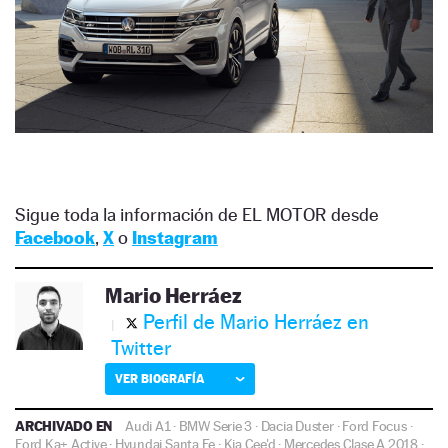
Sigue toda la información de EL MOTOR desde
Facebook
,
X
o
Instagram
Mario Herráez
Perfil de Mario Herráez en
Twitter
VER BIOGRAFÍA
ARCHIVADO EN
Audi A1
·
BMW Serie 3
·
Dacia Duster
·
Ford Focus
·
Ford Ka+ Active
·
Hyundai Santa Fe
·
Kia Cee'd
·
Mercedes Clase A 2018
·