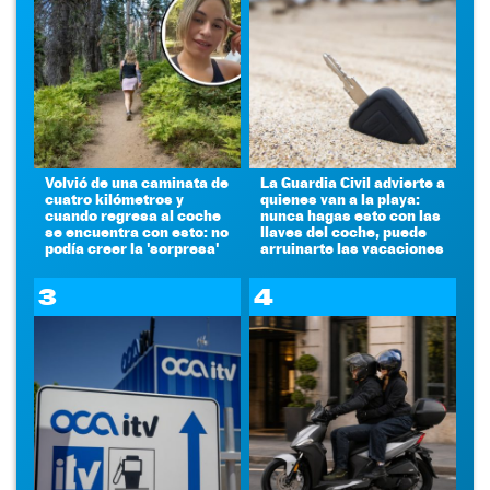
Volvió de una caminata de
La Guardia Civil advierte a
cuatro kilómetros y
quienes van a la playa:
cuando regresa al coche
nunca hagas esto con las
se encuentra con esto: no
llaves del coche, puede
podía creer la 'sorpresa'
arruinarte las vacaciones
3
4