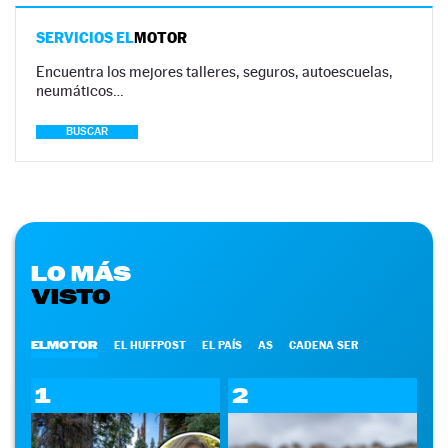
SERVICIOS EL
MOTOR
Encuentra los mejores talleres, seguros, autoescuelas,
neumáticos…
BUSCAR
LO MÁS
VISTO
ELMOTOR
EL HUFFPOST
EL PAÍS
AS
CADENA SER
1
2