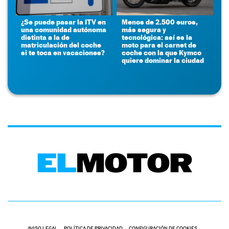
¿Se puede pasar la ITV en
Menos de 2.500 euros,
una comunidad autónoma
más segura y
distinta a la de
tecnológica: así es la
matriculación del coche
moto para el carnet de
si te toca en vacaciones?
coche con la que Kymco
quiere dominar la ciudad
AVISO LEGAL
POLÍTICA DE PRIVACIDAD
CONFIGURACIÓN DE COOKIES