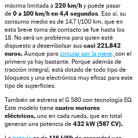
máxima limitada a
220 km/h
y puede pasar
de
0 a 100 km/h en 4,4 segundos
. Eso sí, su
consumo medio es de 14,7 l/100 km, que en
esta breve toma de contacto se fue hasta los
18. No será un problema para quien esté
dispuesto a desembolsar sus
casi 221.842
euros.
Aunque para
circular por la nieve,
con el
primero ya hay bastante. Porque además de
tracción integral, está dotado de todo tipo de
bloqueos y una electrónica muy eficaz para este
tipo de superficies.
También se estrena el G 580 con tecnología EQ.
Este modelo tiene
cuatro motores
eléctricos,
uno en cada rueda, que en total
generan una potencia de
432 kW (587 CV).
La
batería
es de
116 kWh
de capacidad y se