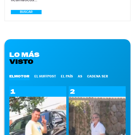
BUSCAR
LO MÁS
VISTO
ELMOTOR
EL HUFFPOST
EL PAÍS
AS
CADENA SER
1
2