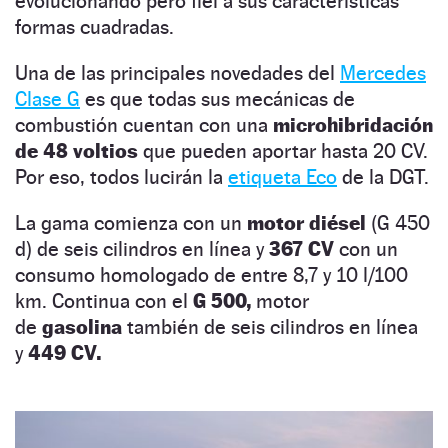
evolucionando pero fiel a sus características
formas cuadradas.
Una de las principales novedades del
Mercedes
Clase G
es que todas sus mecánicas de
combustión cuentan con una
microhibridación
de 48 voltios
que pueden aportar hasta 20 CV.
Por eso, todos lucirán la
etiqueta Eco
de la DGT.
La gama comienza con un
motor diésel
(G 450
d) de seis cilindros en línea y
367 CV
con un
consumo homologado de entre 8,7 y 10 l/100
km. Continua con el
G 500,
motor
de
gasolina
también de seis cilindros en línea
y
449 CV.