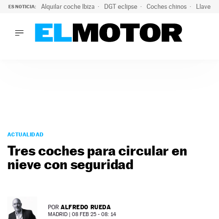
Alquilar coche Ibiza
DGT eclipse
Coches chinos
Llaves 
ES NOTICIA:
LO ÚLTIMO
El probable colapso tras el eclipse: la DGT prevé un millón 
LO ÚLTIMO
El probable colapso tras el eclipse: la DGT prevé un millón 
ACTUALIDAD
ELÉCTRICOS
CONDUCIR
PRUEBAS
Saltar
VIRALES
al
ACTUALIDAD
PODCAST
contenido
Tres coches para circular en
MOTOS
nieve con seguridad
TECNOLOGÍA
SUPERCOCHES
MOTORTV
PREMIOS
ALFREDO RUEDA
POR
SERVICIOS
MADRID |
08 FEB 25 - 08: 14