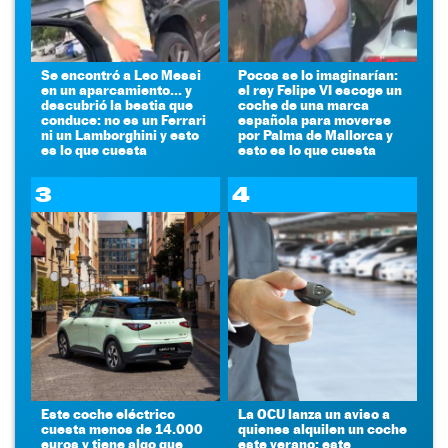
Se encontró a Leo Messi
Pocos se lo imaginarían:
en un aparcamiento... y
el rey Felipe VI escoge un
descubrió la bestia que
coche de una marca
conduce: no es un Ferrari
española para moverse
ni un Lamborghini y esto
por Palma de Mallorca y
es lo que cuesta
esto es lo que cuesta
3
4
Este coche eléctrico
La OCU lanza un aviso a
cuesta menos de 14.000
quienes alquilen un coche
euros y tiene algo que
este verano: este