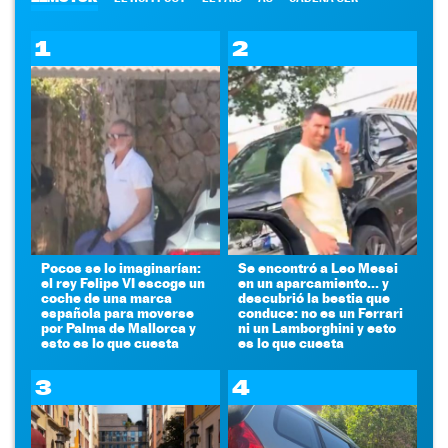
1
2
Pocos se lo imaginarían:
Se encontró a Leo Messi
el rey Felipe VI escoge un
en un aparcamiento... y
coche de una marca
descubrió la bestia que
española para moverse
conduce: no es un Ferrari
por Palma de Mallorca y
ni un Lamborghini y esto
esto es lo que cuesta
es lo que cuesta
3
4