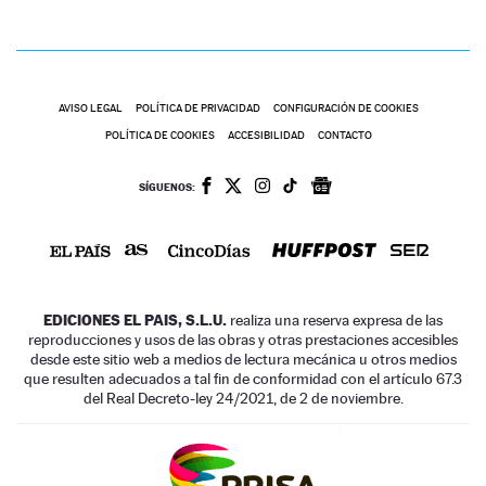
AVISO LEGAL
POLÍTICA DE PRIVACIDAD
CONFIGURACIÓN DE COOKIES
POLÍTICA DE COOKIES
ACCESIBILIDAD
CONTACTO
SÍGUENOS:
EDICIONES EL PAIS, S.L.U.
realiza una reserva expresa de las
reproducciones y usos de las obras y otras prestaciones accesibles
desde este sitio web a medios de lectura mecánica u otros medios
que resulten adecuados a tal fin de conformidad con el artículo 67.3
del Real Decreto-ley 24/2021, de 2 de noviembre.