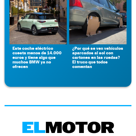
Este coche eléctrico
¿Por qué se ven vehículos
cuesta menos de 14.000
aparcados al sol con
euros y tiene algo que
cartones en las ruedas?
muchos BMW ya no
El truco que todos
ofrecen
comentan