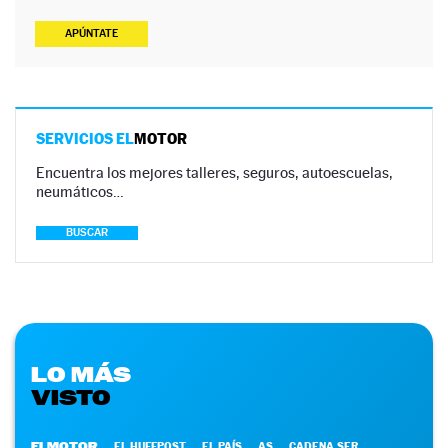
APÚNTATE
SERVICIOS EL
MOTOR
Encuentra los mejores talleres, seguros, autoescuelas,
neumáticos…
BUSCAR
LO MÁS
VISTO
ELMOTOR
EL HUFFPOST
EL PAÍS
AS
CADENA SER