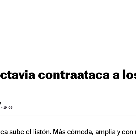
ctavia contraataca a l
O
- 19: 03
eca sube el listón. Más cómoda, amplia y co