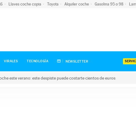
-16
Llaves coche copia
Toyota
Alquiler coche
Gasolina 95 o 98
Lam
SERVIC
VIRALES
TECNOLOGÍA
NEWSLETTER
oche este verano: este despiste puede costarte cientos de euros
este verano: este despiste puede costarte cientos de euros