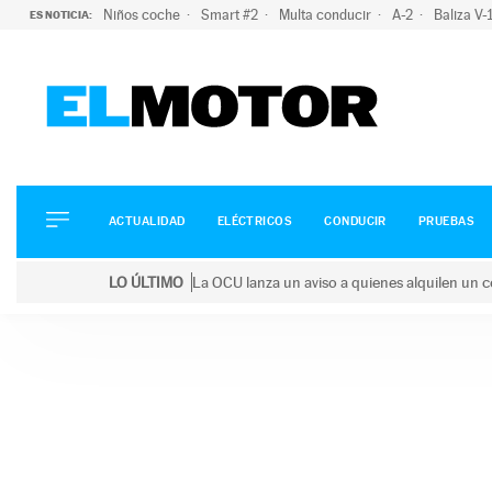
Niños coche
Smart #2
Multa conducir
A-2
Baliza V
ES NOTICIA:
ACTUALIDAD
ELÉCTRICOS
CONDUCIR
ACTUALIDAD
ELÉCTRICOS
CONDUCIR
PRUEBAS
PRUEBAS
Saltar
VIRALES
LO ÚLTIMO
La OCU lanza un aviso a quienes alquilen un c
al
PODCAST
LO ÚLTIMO
La OCU lanza un aviso a quienes alquilen un coche 
contenido
MOTOS
TECNOLOGÍA
SUPERCOCHES
MOTORTV
PREMIOS
SERVICIOS