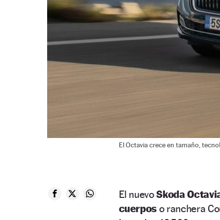
El Octavia crece en tamaño, tecno
El nuevo
Skoda Octavi
cuerpos
o ranchera Co