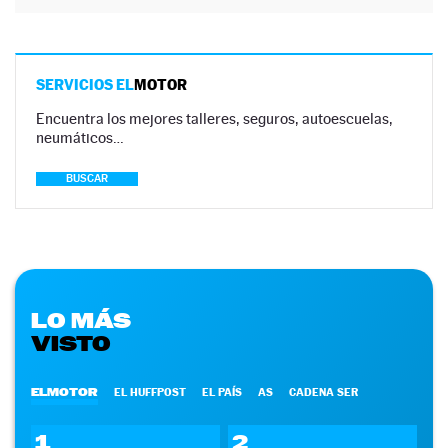
SERVICIOS EL
MOTOR
Encuentra los mejores talleres, seguros, autoescuelas,
neumáticos…
BUSCAR
LO MÁS
VISTO
ELMOTOR
EL HUFFPOST
EL PAÍS
AS
CADENA SER
1
2