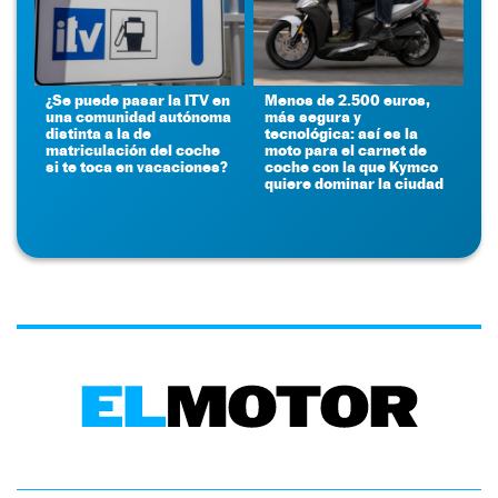
¿Se puede pasar la ITV en
Menos de 2.500 euros,
una comunidad autónoma
más segura y
distinta a la de
tecnológica: así es la
matriculación del coche
moto para el carnet de
si te toca en vacaciones?
coche con la que Kymco
quiere dominar la ciudad