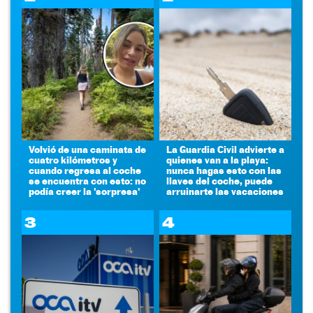
Volvió de una caminata de
La Guardia Civil advierte a
cuatro kilómetros y
quienes van a la playa:
cuando regresa al coche
nunca hagas esto con las
se encuentra con esto: no
llaves del coche, puede
podía creer la 'sorpresa'
arruinarte las vacaciones
3
4