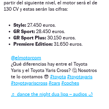
partir del siguiente nivel, el motor será el de
130 CV y estas serán las cifras:
Style:
27.450 euros.
GR Sport:
28.450 euros.
GR Sport Plus:
30.150 euros.
Premiere Edition:
31.650 euros.
@elmotorcom
¿Qué diferencias hay entre el Toyota
Yaris y el Toyota Yaris Cross? 🤔 Nosotros
te lo contamos 😎
#toyota
#toyotayaris
#toyotayariscross
#cars
#coches
♬ dance the night dua lipa – audios 🌙