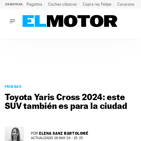
Pegatina
Coches clásicos
Cupra rey Felipe
Caravana lig
ES NOTICIA:
LO ÚLTIMO
¿Conocías esta pegatina de moda?: puede salvar tu coche d
LO ÚLTIMO
¿Conocías esta pegatina de moda?: puede salvar tu coche de
ACTUALIDAD
ELÉCTRICOS
CONDUCIR
PRUEBAS
Saltar
VIRALES
al
PRUEBAS
PODCAST
contenido
Toyota Yaris Cross 2024: este
MOTOS
SUV también es para la ciudad
TECNOLOGÍA
SUPERCOCHES
MOTORTV
PREMIOS
ELENA SANZ BARTOLOMÉ
POR
SERVICIOS
ACTUALIZADO 28 MAY 24 - 15: 25