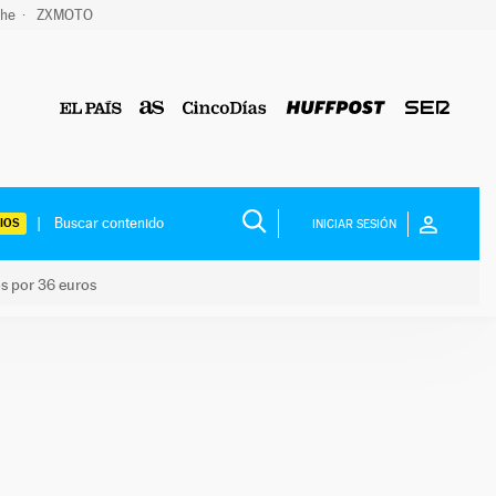
che
ZXMOTO
IOS
INICIAR SESIÓN
os por 36 euros
los niños por 36 euros