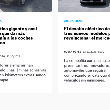
ÍA
ACTUALIDAD
tina gigante y casi
El desafío eléctrico de
le que da más
tres nuevos modelos 
ía a los coches
revolucionar el merc
cos
RUBÉN PÉREZ
|
12/10/2023
| SEÚL
SOTO
|
12/10/2023
La compañía coreana acab
adores alemanes han
presentar tres innovadores
ado unas láminas adhesivas
automóviles que seguirán
en kilómetros extra usando
completando su catálogo 
impia.
vehículos sin emisiones.