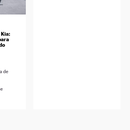
 Kia:
para
ado
a de
de