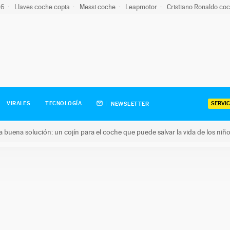
-16
Llaves coche copia
Messi coche
Leapmotor
Cristiano Ronaldo co
SERVIC
VIRALES
TECNOLOGÍA
NEWSLETTER
una buena solución: un cojín para el coche que puede salvar la vida de los niñ
ena solución: un cojín para el coche que puede salvar la vida de 