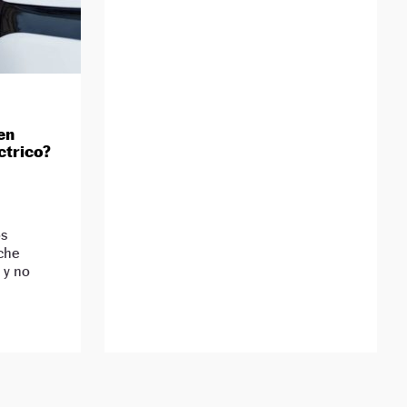
en
ctrico?
os
che
 y no