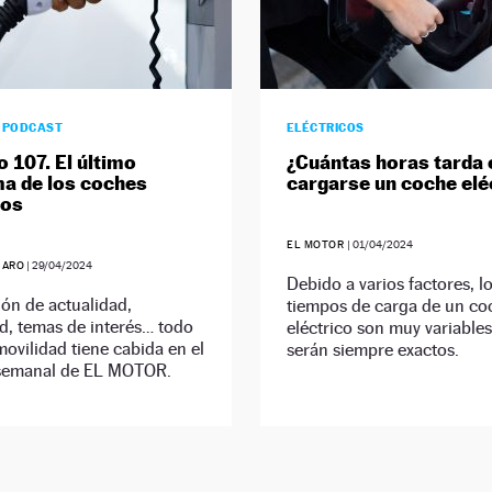
0 PODCAST
ELÉCTRICOS
o 107. El último
¿Cuántas horas tarda 
a de los coches
cargarse un coche elé
cos
EL MOTOR
|
01/04/2024
JARO
|
29/04/2024
Debido a varios factores, l
ón de actualidad,
tiempos de carga de un co
d, temas de interés… todo
eléctrico son muy variables
movilidad tiene cabida en el
serán siempre exactos.
semanal de EL MOTOR.