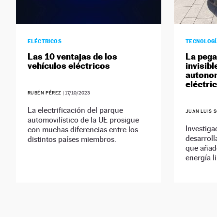
ELÉCTRICOS
TECNOLOG
Las 10 ventajas de los
La pega
vehículos eléctricos
invisib
autonom
eléctri
RUBÉN PÉREZ
|
17/10/2023
La electrificación del parque
JUAN LUIS 
automovilístico de la UE prosigue
Investig
con muchas diferencias entre los
desarroll
distintos países miembros.
que añad
energía l