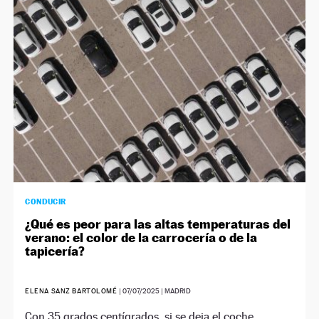
NEWSLETTER
SÍGUENOS
CONDUCIR
¿Qué es peor para las altas temperaturas del
verano: el color de la carrocería o de la
tapicería?
ELENA SANZ BARTOLOMÉ
|
07/07/2025
| MADRID
Con 35 grados centígrados, si se deja el coche