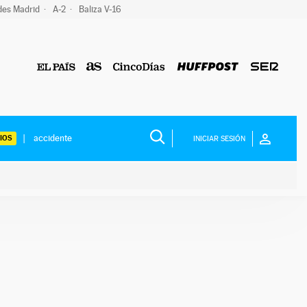
des Madrid
A-2
Baliza V-16
IOS
INICIAR SESIÓN