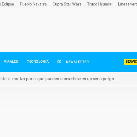
s Eclipse
Pueblo Navarra
Cupra Star Wars
Truco Hyundai
Líneas ver
SERVIC
VIRALES
TECNOLOGÍA
NEWSLETTER
olante: el motivo por el que pueden convertirse en un serio peligro
e: el motivo por el que pueden convertirse en un serio peligro