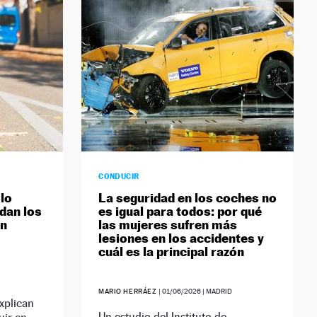
CONDUCIR
 lo
La seguridad en los coches no
dan los
es igual para todos: por qué
un
las mujeres sufren más
lesiones en los accidentes y
cuál es la principal razón
MARIO HERRÁEZ
|
01/06/2026
| MADRID
xplican
Un estudio del Instituto de