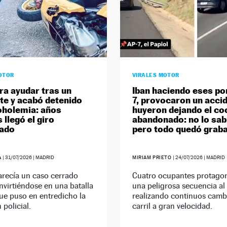
OTOR
VIRALES MOTOR
ra ayudar tras un
Iban haciendo eses po
te y acabó detenido
7, provocaron un accid
oholemia: años
huyeron dejando el co
 llegó el giro
abandonado: no lo sab
rado
pero todo quedó grab
A
|
31/07/2026
| MADRID
MIRIAM PRIETO
|
24/07/2026
| MADRID
arecía un caso cerrado
Cuatro ocupantes protago
virtiéndose en una batalla
una peligrosa secuencia al 
que puso en entredicho la
realizando continuos camb
 policial.
carril a gran velocidad.