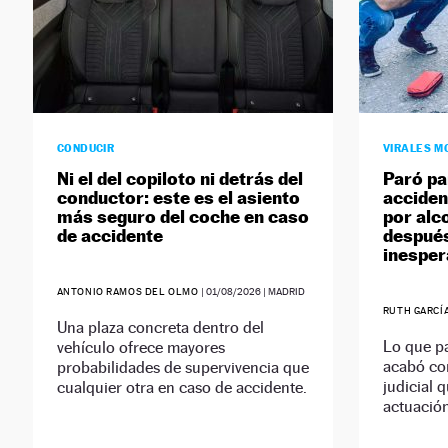
CONDUCIR
VIRALES M
Ni el del copiloto ni detrás del
Paró pa
conductor: este es el asiento
acciden
más seguro del coche en caso
por alc
de accidente
después
inespe
ANTONIO RAMOS DEL OLMO
|
01/08/2026
| MADRID
RUTH GARCÍ
Una plaza concreta dentro del
Lo que p
vehículo ofrece mayores
acabó con
probabilidades de supervivencia que
judicial 
cualquier otra en caso de accidente.
actuación