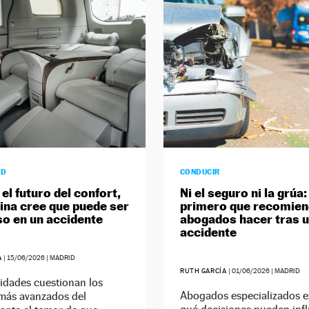
AD
CONDUCIR
el futuro del confort,
Ni el seguro ni la grúa:
ina cree que puede ser
primero que recomien
so en un accidente
abogados hacer tras 
accidente
A
|
15/06/2026
| MADRID
RUTH GARCÍA
|
01/06/2026
| MADRID
idades cuestionan los
Abogados especializados e
 más avanzados del