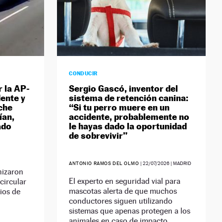
CONDUCIR
r la AP-
Sergio Gascó, inventor del
ente y
sistema de retención canina:
che
“Si tu perro muere en un
ían,
accidente, probablemente no
ado
le hayas dado la oportunidad
de sobrevivir”
ANTONIO RAMOS DEL OLMO
|
22/07/2026
| MADRID
nizaron
El experto en seguridad vial para
circular
mascotas alerta de que muchos
ios de
conductores siguen utilizando
sistemas que apenas protegen a los
animales en caso de impacto.