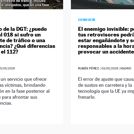
CONDUCIR
o de la DGT: ¿puedo
El enemigo invisible: 
l 018 si sufro un
tus retrovisores podr
te de tráfico o una
estar engañándote y s
cia? ¿Qué diferencias
responsables a la hor
 el 112?
provocar un accidente
15/05/2026
RUBÉN PÉREZ
|
03/05/2026
| MADRID
 un servicio que ofrece
El error de ajuste que caus
as víctimas, brindando
de sustos en carretera y la
ón en la fase posterior al
tecnología que la UE ya i
 para afrontar sus
frenarlo.
ncias.