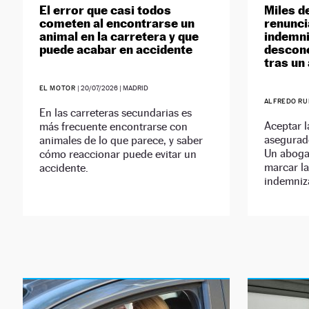
El error que casi todos
Miles d
cometen al encontrarse un
renunci
animal en la carretera y que
indemni
puede acabar en accidente
descon
tras un
EL MOTOR
|
20/07/2026
| MADRID
ALFREDO R
En las carreteras secundarias es
Aceptar l
más frecuente encontrarse con
asegurad
animales de lo que parece, y saber
Un aboga
cómo reaccionar puede evitar un
marcar la
accidente.
indemniza