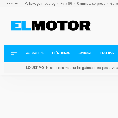
Volkswagen Touareg
Ruta 66
Caminata sorpresa
Gafa
ES NOTICIA:
ACTUALIDAD
ELÉCTRICOS
CONDUCIR
ACTUALIDAD
ELÉCTRICOS
CONDUCIR
PRUEBAS
PRUEBAS
Saltar
VIRALES
LO ÚLTIMO
Ni se te ocurra usar las gafas del eclipse al v
al
PODCAST
LO ÚLTIMO
Ni se te ocurra usar las gafas del eclipse al volant
contenido
MOTOS
TECNOLOGÍA
SUPERCOCHES
MOTORTV
PREMIOS
SERVICIOS