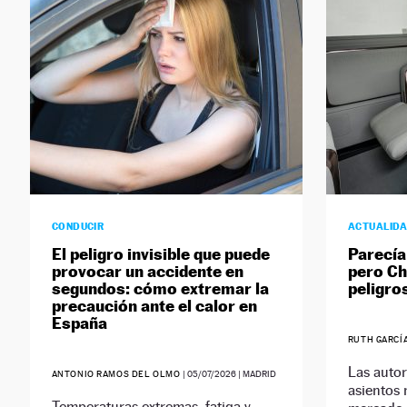
CONDUCIR
ACTUALID
El peligro invisible que puede
Parecía 
provocar un accidente en
pero Ch
segundos: cómo extremar la
peligro
precaución ante el calor en
España
RUTH GARCÍ
Las autor
ANTONIO RAMOS DEL OLMO
|
05/07/2026
| MADRID
asientos
Temperaturas extremas, fatiga y