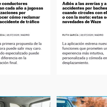
e conductores
Adiós a las averías y a
an cada año a jugosas
accidentes por bache
zaciones por
cuando circules con e
ocer cómo reclamar
o con la moto: estas s
 accidente de tráfico
novedades de Waze
UEDA
|
16/07/2026
| MADRID
RUTH GARCÍA
|
16/07/2026
| MADRID
a primera propuesta de la
La aplicación estrena nuev
ora puede salir muy caro.
funciones que prometen u
do especializado puede
experiencia más intuitiva,
 diferencia en la
personalizada y cómoda e
ción final.
desplazamiento.