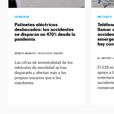
CONDUCIR
MOTORTV
Patinetes eléctricos
Teléfon
desbocados: los accidentes
llamar a
se disparan un 470% desde la
acciden
pandemia
emergen
hay con
SERGIO AMADOZ
|
26/05/2026
| MADRID
EL MOTOR
|
Las cifras de siniestralidad de los
El 018 es
vehículos de movilidad se han
apoyo a l
disparado y afectan más a los
orientaci
propios usuarios que a los
accidente
viandantes.
consecue