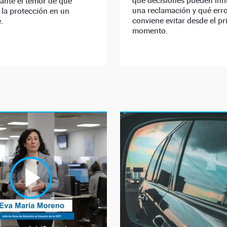
qué decisiones pueden infl
ante el temor de que
una reclamación y qué err
la protección en un
conviene evitar desde el p
.
momento.