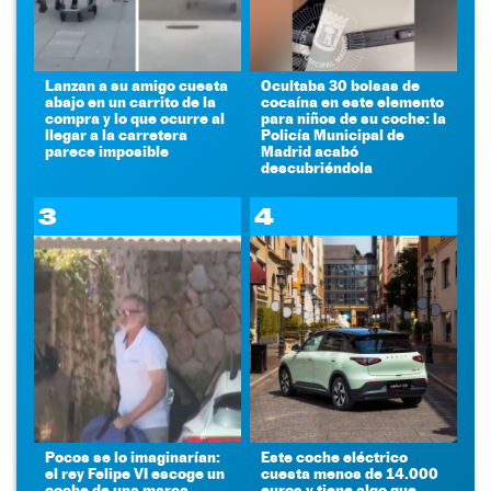
Lanzan a su amigo cuesta
Ocultaba 30 bolsas de
abajo en un carrito de la
cocaína en este elemento
compra y lo que ocurre al
para niños de su coche: la
llegar a la carretera
Policía Municipal de
parece imposible
Madrid acabó
descubriéndola
3
4
Pocos se lo imaginarían:
Este coche eléctrico
el rey Felipe VI escoge un
cuesta menos de 14.000
coche de una marca
euros y tiene algo que