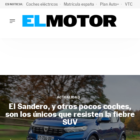
Coches eléctricos
Matrícula españa
Plan Auto+
VTC
ES NOTICIA:
LO ÚLTIMO
La Lista Blanca del Programa Auto+: todos los coches eléct
LO ÚLTIMO
La Lista Blanca del Programa Auto+: todos los coches eléctr
ACTUALIDAD
ELÉCTRICOS
CONDUCIR
PRUEBAS
Saltar
VIRALES
al
PODCAST
contenido
MOTOS
ACTUALIDAD
TECNOLOGÍA
El Sandero, y otros pocos coches,
SUPERCOCHES
son los únicos que resisten la fiebre
MOTORTV
SUV
PREMIOS
SERVICIOS