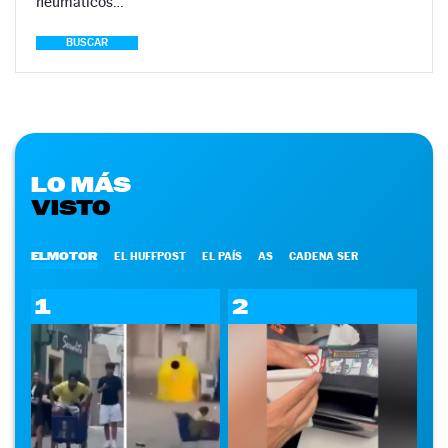
neumáticos…
BUSCAR
LO MÁS
VISTO
ELMOTOR
EL HUFFPOST
EL PAÍS
AS
CADENA SER
1
2