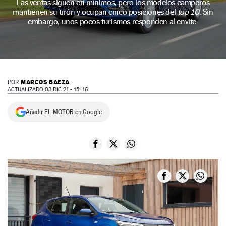
Las ventas siguen en mínimos, pero los modelos camperos
mantienen su tirón y ocupan cinco posiciones del
top 10
. Sin
NEWSLETTER
embargo, unos pocos turismos responden al envite.
SÍGUENOS
MARCOS BAEZA
POR
ACTUALIZADO 03 DIC 21 - 15: 16
Añadir EL MOTOR en Google