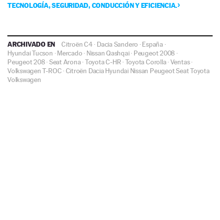
TECNOLOGÍA, SEGURIDAD, CONDUCCIÓN Y EFICIENCIA.
ARCHIVADO EN
Citroën C4
·
Dacia Sandero
·
España
·
Hyundai Tucson
·
Mercado
·
Nissan Qashqai
·
Peugeot 2008
·
Peugeot 208
·
Seat Arona
·
Toyota C-HR
·
Toyota Corolla
·
Ventas
·
Volkswagen T-ROC
·
Citroën
Dacia
Hyundai
Nissan
Peugeot
Seat
Toyota
Volkswagen