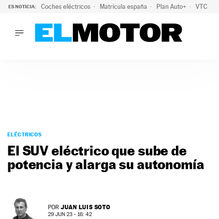
Coches eléctricos
Matrícula españa
Plan Auto+
VTC
ES NOTICIA:
LO ÚLTIMO
La Lista Blanca del Programa Auto+: todos los coches eléct
LO ÚLTIMO
La Lista Blanca del Programa Auto+: todos los coches eléctr
ACTUALIDAD
ELÉCTRICOS
CONDUCIR
PRUEBAS
Saltar
VIRALES
al
ELÉCTRICOS
PODCAST
contenido
El SUV eléctrico que sube de
MOTOS
potencia y alarga su autonomía
TECNOLOGÍA
SUPERCOCHES
MOTORTV
PREMIOS
JUAN LUIS SOTO
POR
SERVICIOS
29 JUN 23 - 16: 42