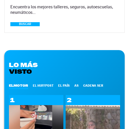
Encuentra los mejores talleres, seguros, autoescuelas,
neumáticos…
BUSCAR
LO MÁS
VISTO
ELMOTOR
EL HUFFPOST
EL PAÍS
AS
CADENA SER
1
2