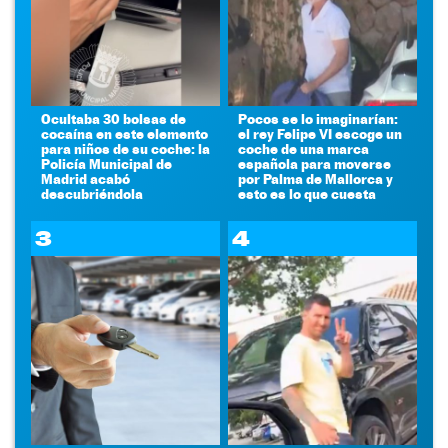
Ocultaba 30 bolsas de
Pocos se lo imaginarían:
cocaína en este elemento
el rey Felipe VI escoge un
para niños de su coche: la
coche de una marca
Policía Municipal de
española para moverse
Madrid acabó
por Palma de Mallorca y
descubriéndola
esto es lo que cuesta
3
4