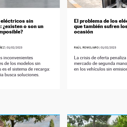
eléctricos sin
El problema de los elé
: ¿existen o son un
que también sufren lo
mposible?
ocasión
ÁEZ
|
01/02/2023
RAÚL ROMOJARO
|
01/02/2023
os inconvenientes
La crisis de oferta penaliza
es de los modelos sin
mercado de segunda mano
 es el sistema de recarga:
en los vehículos sin emisio
ria busca soluciones.