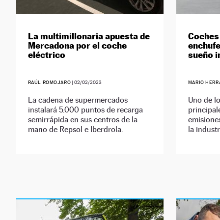
La multimillonaria apuesta de
Coches 
Mercadona por el coche
enchufe
eléctrico
sueño i
RAÚL ROMOJARO
|
02/02/2023
MARIO HERR
La cadena de supermercados
Uno de l
instalará 5.000 puntos de recarga
principal
semirrápida en sus centros de la
emisiones
mano de Repsol e Iberdrola.
la indust