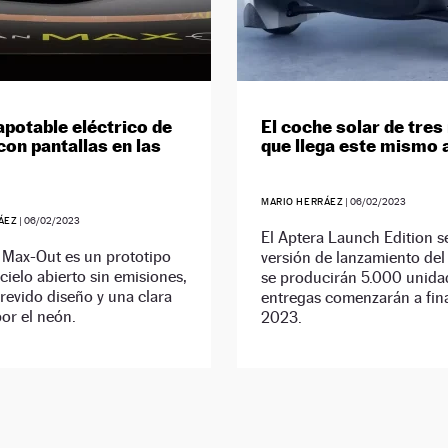
apotable eléctrico de
El coche solar de tres
con pantallas en las
que llega este mismo 
MARIO HERRÁEZ
|
06/02/2023
ÁEZ
|
06/02/2023
El Aptera Launch Edition se
 Max-Out es un prototipo
versión de lanzamiento del
 cielo abierto sin emisiones,
se producirán 5.000 unidad
revido diseño y una clara
entregas comenzarán a fin
or el neón.
2023.