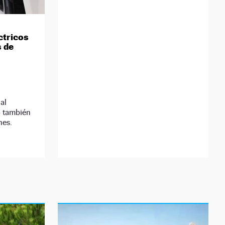
ctricos
s de
 al
 también
nes.