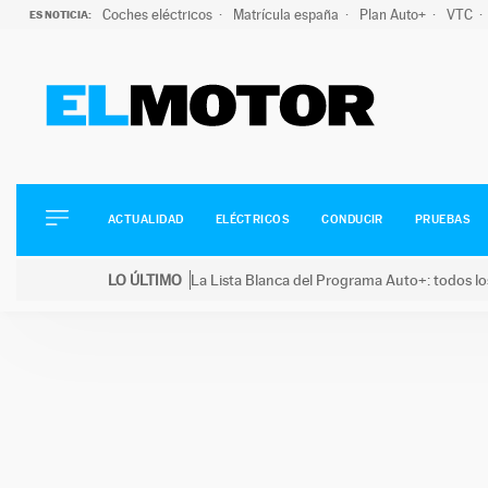
Coches eléctricos
Matrícula españa
Plan Auto+
VTC
ES NOTICIA:
ACTUALIDAD
ELÉCTRICOS
CONDUCIR
ACTUALIDAD
ELÉCTRICOS
CONDUCIR
PRUEBAS
PRUEBAS
Saltar
VIRALES
LO ÚLTIMO
La Lista Blanca del Programa Auto+: todos lo
al
PODCAST
LO ÚLTIMO
La Lista Blanca del Programa Auto+: todos los coc
contenido
MOTOS
TECNOLOGÍA
SUPERCOCHES
MOTORTV
PREMIOS
SERVICIOS