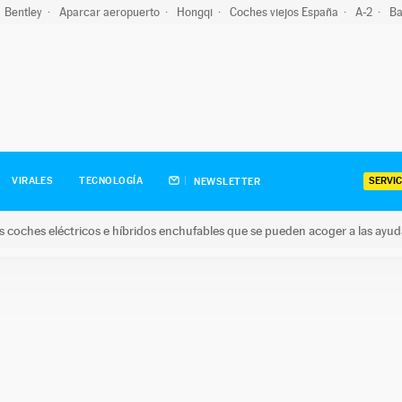
Bentley
Aparcar aeropuerto
Hongqi
Coches viejos España
A-2
Ba
SERVIC
VIRALES
TECNOLOGÍA
NEWSLETTER
s coches eléctricos e híbridos enchufables que se pueden acoger a las ayu
hes eléctricos e híbridos enchufables que se pueden acoger a la