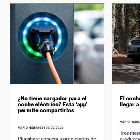
¿No tiene cargador para el
El coch
coche eléctrico? Esta ‘app’
llegar 
permite compartirlos
MARIO HERR
MARIO HERRÁEZ
|
05/02/2023
Tres mes
Plugshare conecta a propietarios de
producció