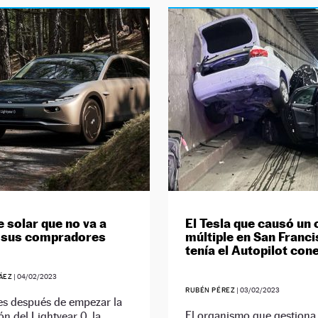
e solar que no va a
El Tesla que causó un
a sus compradores
múltiple en San Franc
tenía el Autopilot con
ÁEZ
|
04/02/2023
RUBÉN PÉREZ
|
03/02/2023
es después de empezar la
El organismo que gestiona 
n del Lightyear 0, la