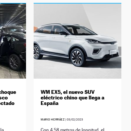
 choque
WM EX5, el nuevo SUV
isco
eléctrico chino que llega a
ectado
España
MARIO HERRÁEZ
|
03/02/2023
la
Con 4,58 metros de longitud, el