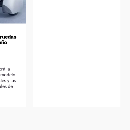
 ruedas
año
rá la
 modelo,
es y las
ales de