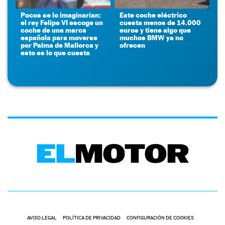
Pocos se lo imaginarían:
Este coche eléctrico
el rey Felipe VI escoge un
cuesta menos de 14.000
coche de una marca
euros y tiene algo que
española para moverse
muchos BMW ya no
por Palma de Mallorca y
ofrecen
esto es lo que cuesta
AVISO LEGAL
POLÍTICA DE PRIVACIDAD
CONFIGURACIÓN DE COOKIES