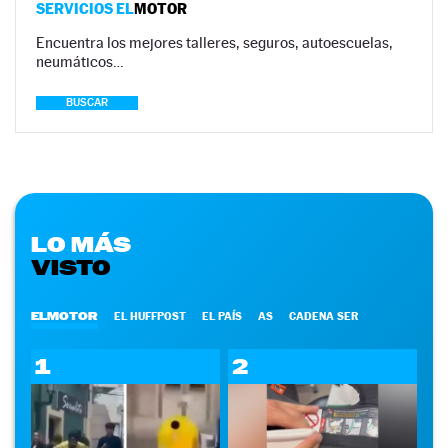
SERVICIOS EL
MOTOR
Encuentra los mejores talleres, seguros, autoescuelas,
neumáticos…
BUSCAR
LO MÁS
VISTO
ELMOTOR
EL HUFFPOST
EL PAÍS
AS
CADENA SER
1
2