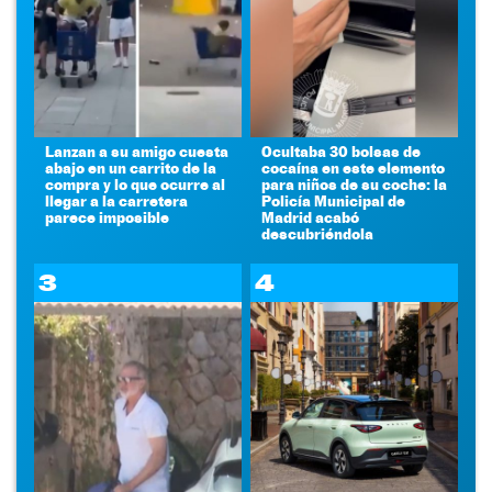
Lanzan a su amigo cuesta
Ocultaba 30 bolsas de
abajo en un carrito de la
cocaína en este elemento
compra y lo que ocurre al
para niños de su coche: la
llegar a la carretera
Policía Municipal de
parece imposible
Madrid acabó
descubriéndola
3
4