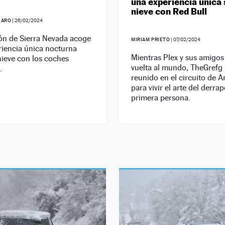
una experiencia única
nieve con Red Bull
JARO
|
26/02/2024
ón de Sierra Nevada acoge
MIRIAM PRIETO
|
07/02/2024
riencia única nocturna
Mientras Plex y sus amigos
nieve con los coches
vuelta al mundo, TheGrefg 
.
reunido en el circuito de 
para vivir el arte del derra
primera persona.