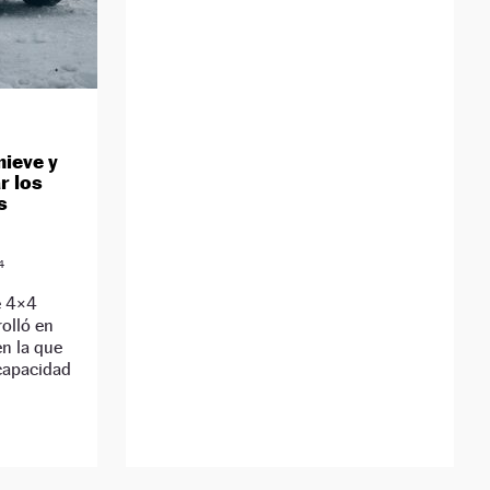
nieve y
r los
os
4
e 4×4
olló en
en la que
capacidad