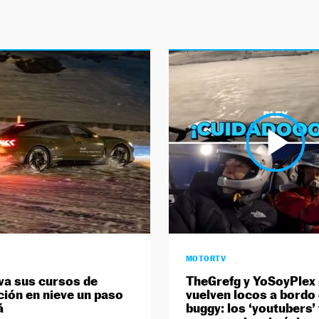
MOTORTV
eva sus cursos de
TheGrefg y YoSoyPlex
ión en nieve un paso
vuelven locos a bordo
á
buggy: los ‘youtubers’