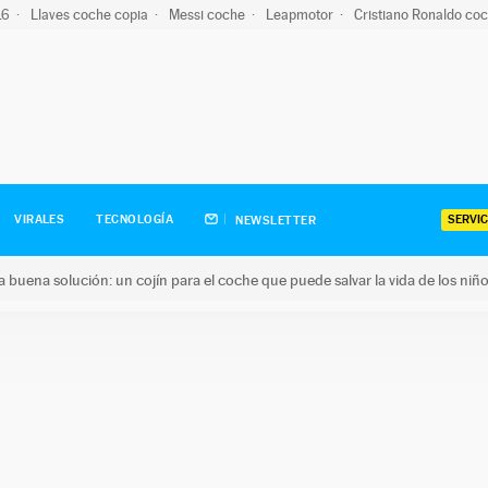
-16
Llaves coche copia
Messi coche
Leapmotor
Cristiano Ronaldo co
SERVIC
VIRALES
TECNOLOGÍA
NEWSLETTER
una buena solución: un cojín para el coche que puede salvar la vida de los niñ
ena solución: un cojín para el coche que puede salvar la vida de 