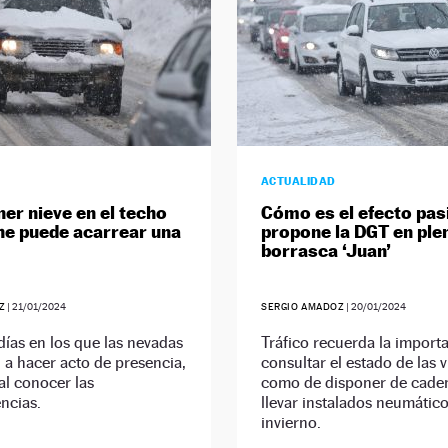
ACTUALIDAD
er nieve en el techo
Cómo es el efecto pasi
he puede acarrear una
propone la DGT en ple
borrasca ‘Juan’
Z
|
21/01/2024
SERGIO AMADOZ
|
20/01/2024
días en los que las nevadas
Tráfico recuerda la import
a hacer acto de presencia,
consultar el estado de las ví
al conocer las
como de disponer de cade
ncias.
llevar instalados neumátic
invierno.