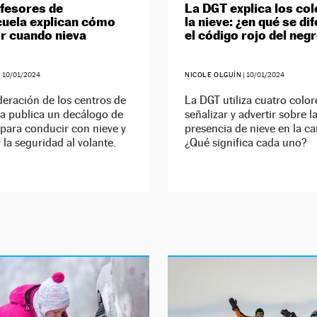
fesores de
La DGT explica los col
uela explican cómo
la nieve: ¿en qué se di
r cuando nieva
el código rojo del neg
|
10/01/2024
NICOLE OLGUÍN
|
10/01/2024
eración de los centros de
La DGT utiliza cuatro color
a publica un decálogo de
señalizar y advertir sobre l
para conducir con nieve y
presencia de nieve en la ca
la seguridad al volante.
¿Qué significa cada uno?