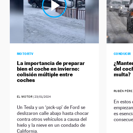
MOTORTV
CONDUCIR
La importancia de preparar
¿Manten
bien el coche en invierno:
del coc
colisión múltiple entre
multa?
coches
RUBÉN PÉRE
EL MOTOR
|
23/01/2024
En estos 
Un Tesla y un ‘pick-up’ de Ford se
empiezan 
deslizaron calle abajo hasta chocar
es esenci
contra otros vehículos a causa del
consecue
hielo y la nieve en un condado de
California.