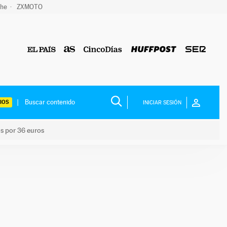
che
ZXMOTO
IOS
INICIAR SESIÓN
os por 36 euros
los niños por 36 euros