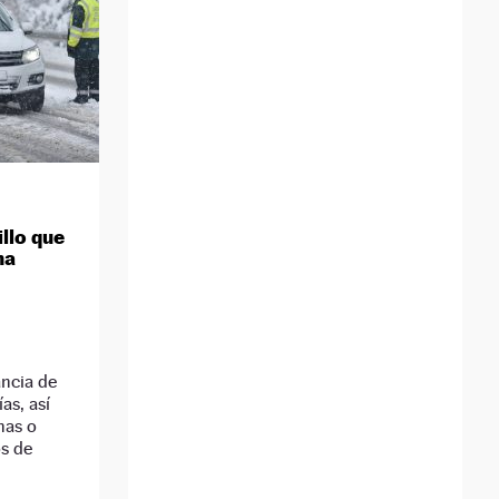
llo que
na
ancia de
as, así
nas o
os de