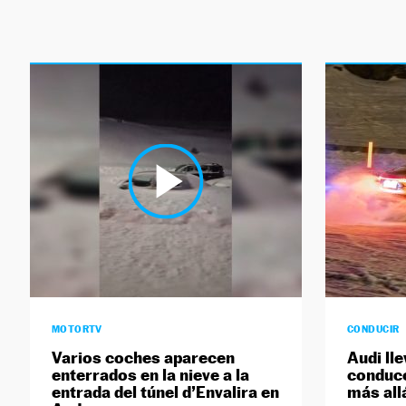
MOTORTV
CONDUCIR
Varios coches aparecen
Audi ll
enterrados en la nieve a la
conducc
entrada del túnel d’Envalira en
más all