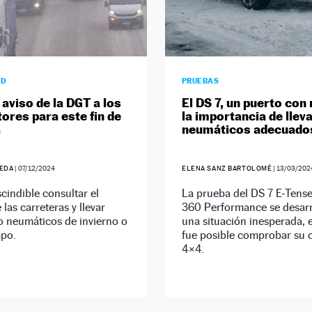
AD
PRUEBAS
 aviso de la DGT a los
El DS 7, un puerto con 
ores para este fin de
la importancia de lleva
a
neumáticos adecuad
EDA
|
07/12/2024
ELENA SANZ BARTOLOMÉ
|
13/03/202
cindible consultar el
La prueba del DS 7 E-Tens
 las carreteras y llevar
360 Performance se desarr
o neumáticos de invierno o
una situación inesperada, 
mpo.
fue posible comprobar su 
4×4.