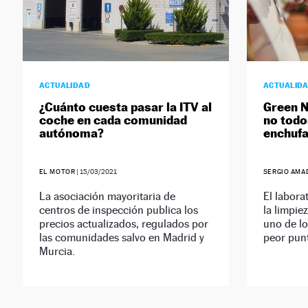
ACTUALIDAD
ACTUALID
¿Cuánto cuesta pasar la ITV al
Green 
coche en cada comunidad
no todo
autónoma?
enchufa
EL MOTOR
|
15/03/2021
SERGIO AMA
La asociación mayoritaria de
El labora
centros de inspección publica los
la limpie
precios actualizados, regulados por
uno de l
las comunidades salvo en Madrid y
peor pun
Murcia.