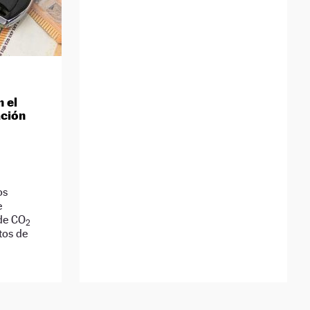
 el
ación
os
e
de CO
2
tos de