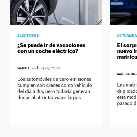
ELÉCTRICOS
ACTUALID
¿Se puede ir de vacaciones
El sorp
con un coche eléctrico?
nuevo i
matricu
MARIO HERRÁEZ
|
22/07/2021
RAÚL ROMO
Los automóviles de cero emisiones
Las matri
cumplen con creces como vehículo
duplicado
del día a día, pero todavía generan
esta modi
dudas al afrontar viajes largos.
pasado dí