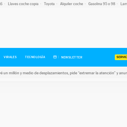
-16
Llaves coche copia
Toyota
Alquiler coche
Gasolina 95 o 98
Lam
SERVIC
VIRALES
TECNOLOGÍA
NEWSLETTER
revé un millón y medio de desplazamientos, pide “extremar la atención” y anu
n millón y medio de desplazamientos, pide “extremar la atención”