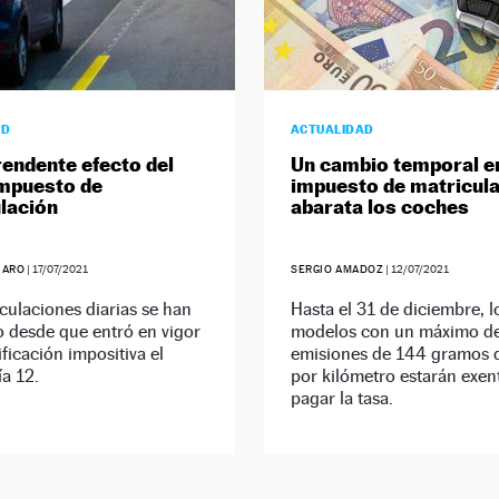
AD
ACTUALIDAD
rendente efecto del
Un cambio temporal en
mpuesto de
impuesto de matricul
lación
abarata los coches
JARO
|
17/07/2021
SERGIO AMADOZ
|
12/07/2021
culaciones diarias se han
Hasta el 31 de diciembre, l
 desde que entró en vigor
modelos con un máximo d
ficación impositiva el
emisiones de 144 gramos 
a 12.
por kilómetro estarán exen
pagar la tasa.