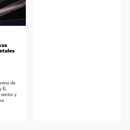
vas
ntales
treno de
y B,
 sector y
va