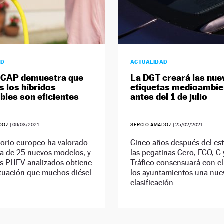
AD
ACTUALIDAD
NCAP demuestra que
La DGT creará las nue
s los híbridos
etiquetas medioambie
bles son eficientes
antes del 1 de julio
DOZ
|
09/03/2021
SERGIO AMADOZ
|
25/02/2021
torio europeo ha valorado
Cinco años después del es
za de 25 nuevos modelos, y
las pegatinas Cero, ECO, C 
os PHEV analizados obtiene
Tráfico consensuará con el
tuación que muchos diésel.
los ayuntamientos una nue
clasificación.