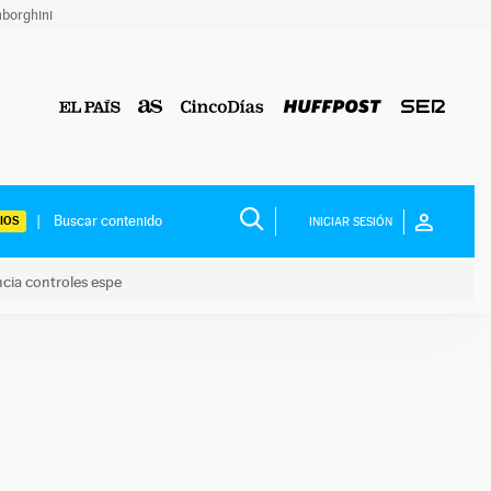
borghini
IOS
INICIAR SESIÓN
ncia controles espe
 y anuncia controles espe