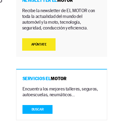
o
NEWSLETTER EL
MOTOR
Recibe la newsletter de EL MOTOR con
toda la actualidad del mundo del
automóvil y la moto, tecnología,
seguridad, conducción y eficiencia.
s
APÚNTATE
SERVICIOS EL
MOTOR
Encuentra los mejores talleres, seguros,
autoescuelas, neumáticos…
BUSCAR