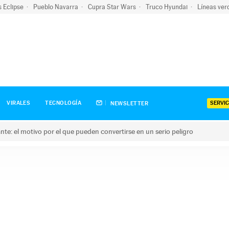
s Eclipse
Pueblo Navarra
Cupra Star Wars
Truco Hyundai
Líneas ver
SERVIC
VIRALES
TECNOLOGÍA
NEWSLETTER
olante: el motivo por el que pueden convertirse en un serio peligro
e: el motivo por el que pueden convertirse en un serio peligro