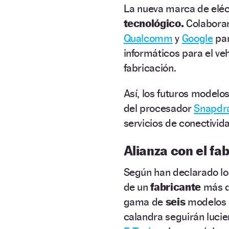
La nueva marca de eléc
tecnológico.
Colaborar
Qualcomm
y
Google
par
informáticos para el veh
fabricación.
Así, los futuros modelo
del procesador
Snapdra
servicios de conectivi
Alianza con el fa
Según han declarado lo
de un
fabricante
más d
gama de
seis
modelos 1
calandra seguirán luci