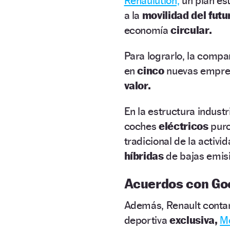
Renaulution,
un plan est
a la
movilidad del futu
economía
circular.
Para lograrlo, la compa
en
cinco
nuevas empres
valor.
En la estructura industr
coches
eléctricos
puro
tradicional de la activ
híbridas
de bajas emis
Acuerdos con G
Además, Renault contará
deportiva
exclusiva,
Mo