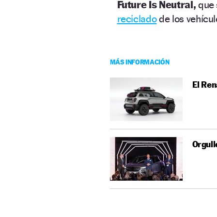
Future Is Neutral,
que 
reciclado
de los vehícul
MÁS INFORMACIÓN
El Ren
Orgull