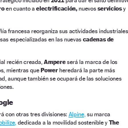
ratégico iniciado en
2021
para dar el salto definitiv
ro
en cuanto a
electrificación,
nuevos
servicios
y
ñía francesa reorganiza sus actividades industriale
as especializadas en las nuevas
cadenas de
ial recién creada,
Ampere
será la marca de los
s, mientras que
Power
heredará la parte más
idad, aunque también se ocupará de las soluciones
iones.
oogle
 con otras tres divisiones:
Alpine,
su marca
bilize,
dedicada a la movilidad sostenible y
The