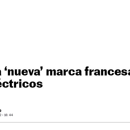
 ‘nueva’ marca frances
éctricos
O
 - 16: 44