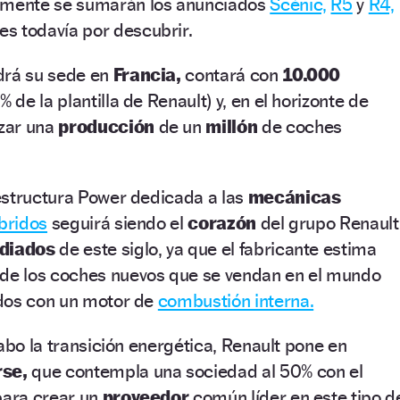
amente se sumarán los anunciados
Scénic,
R5
y
R4,
s todavía por descubrir.
drá su sede en
Francia,
contará con
10.000
0
% de la plantilla de Renault) y, en el horizonte de
zar una
producción
de un
millón
de coches
estructura Power dedicada a las
mecánicas
bridos
seguirá siendo el
corazón
del grupo Renault
diados
de este siglo, ya que el fabricante estima
de los coches nuevos que se vendan en el mundo
dos con un motor de
combustión interna.
cabo la transición energética, Renault pone en
se,
que contempla una sociedad al 50% con el
ara crear un
proveedor
común líder en este tipo d