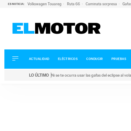
Volkswagen Touareg
Ruta 66
Caminata sorpresa
Gafa
ES NOTICIA:
ACTUALIDAD
ELÉCTRICOS
CONDUCIR
ACTUALIDAD
ELÉCTRICOS
CONDUCIR
PRUEBAS
PRUEBAS
Saltar
VIRALES
LO ÚLTIMO
Ni se te ocurra usar las gafas del eclipse al v
al
PODCAST
LO ÚLTIMO
Ni se te ocurra usar las gafas del eclipse al volant
contenido
MOTOS
TECNOLOGÍA
SUPERCOCHES
MOTORTV
PREMIOS
SERVICIOS