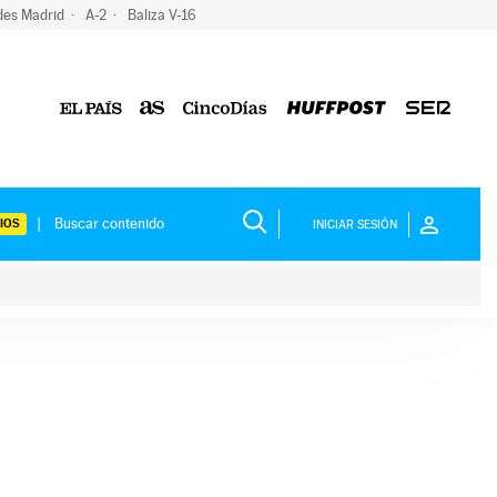
des Madrid
A-2
Baliza V-16
IOS
INICIAR SESIÓN