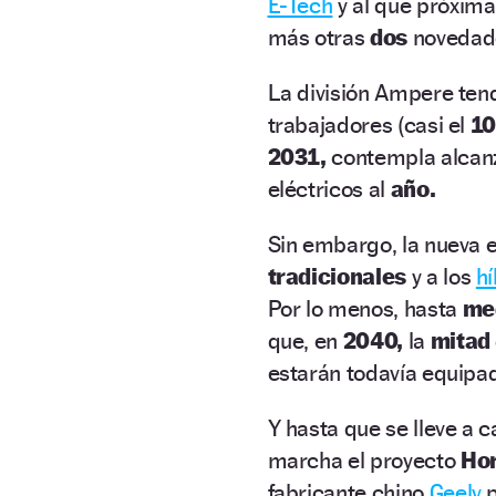
E-Tech
y al que próxim
más otras
dos
novedade
La división Ampere ten
trabajadores (casi el
1
2031,
contempla alcan
eléctricos al
año.
Sin embargo, la nueva 
tradicionales
y a los
hí
Por lo menos, hasta
me
que, en
2040,
la
mitad
estarán todavía equipa
Y hasta que se lleve a 
marcha el proyecto
Hor
fabricante chino
Geely
p